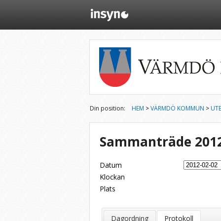
Din position:
HEM
>
VÄRMDÖ KOMMUN
>
UTB
Sammanträde 2012
Datum
Klockan
Plats
Dela på Twitter
Dela på LinkedIn
Tipsa via e-post
Dagordning
Protokoll