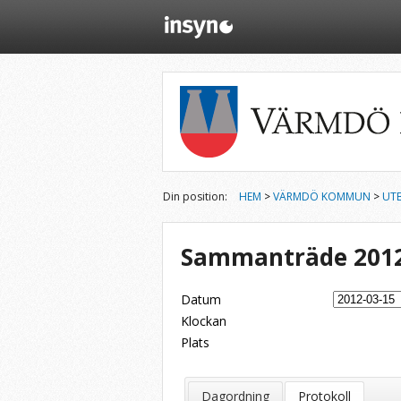
Din position:
HEM
>
VÄRMDÖ KOMMUN
>
UTB
Sammanträde 2012
Datum
Klockan
Plats
Dela på Twitter
Dela på LinkedIn
Tipsa via e-post
Dagordning
Protokoll