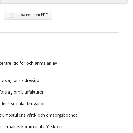
Ladda ner som PDF
sterare, tid för och anmälan av
örslag om äldrevård
örslag om bluffakturor
ndens sociala delegation
ttrumpstullens vård- och omsorgsboende
Östermalms kommunala förskolor