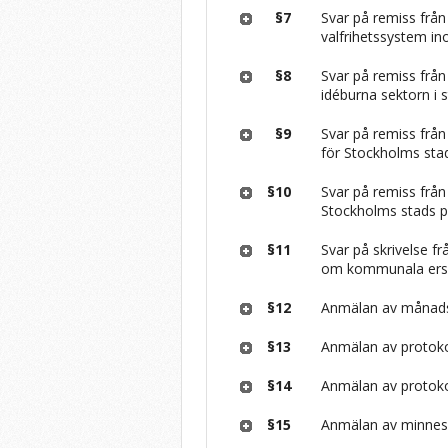
§7
Svar på remiss frå
valfrihetssystem 
§8
Svar på remiss frå
idéburna sektorn i 
§9
Svar på remiss från
för Stockholms sta
§10
Svar på remiss från
Stockholms stads p
§11
Svar på skrivelse f
om kommunala ersät
§12
Anmälan av månads
§13
Anmälan av protoko
§14
Anmälan av protoko
§15
Anmälan av minnes