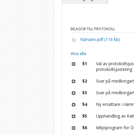
BILAGOR TILL PROTOKOLL
Närvaro.pdf (116 kb)
Visa alla
§1
Val av protokollsju
protokollsjustering
§2
Svar på medborgarf
§3
Svar på medborgarf
§4
Ny ersättare i näm
§5
Upphandling av Ka
§6
Miljöprogram för 