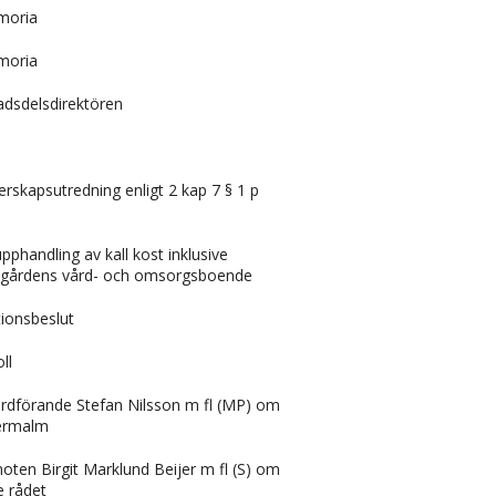
moria
moria
adsdelsdirektören
rskapsutredning enligt 2 kap 7 § 1 p
 upphandling av kall kost inklusive
anagårdens vård- och omsorgsboende
ionsbeslut
ll
 ordförande Stefan Nilsson m fl (MP) om
termalm
moten Birgit Marklund Beijer m fl (S) om
e rådet