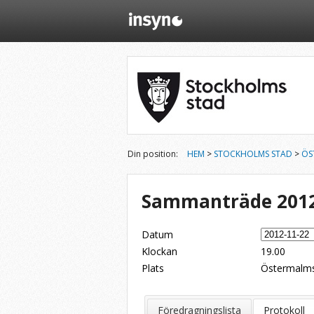
Din position:
HEM
>
STOCKHOLMS STAD
>
ÖS
Sammanträde 2012
Datum
Klockan
19.00
Plats
Östermalms
Dela på Twitter
Dela på LinkedIn
Tipsa via e-post
Föredragningslista
Protokoll