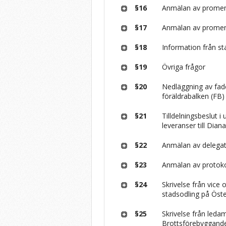
§16
Anmälan av prome
§17
Anmälan av prome
§18
Information från st
§19
Övriga frågor
§20
Nedläggning av fade
föräldrabalken (FB)
§21
Tilldelningsbeslut i
leveranser till Di
§22
Anmälan av delegat
§23
Anmälan av protoko
§24
Skrivelse från vice
stadsodling på Ös
§25
Skrivelse från leda
Brottsförebyggand