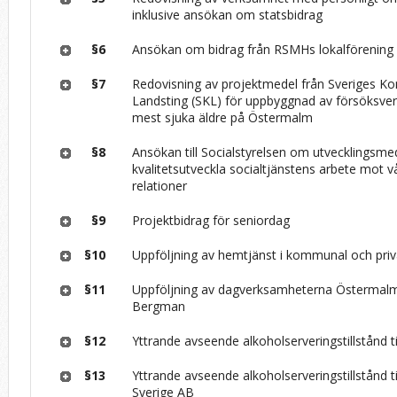
inklusive ansökan om statsbidrag
§6
Ansökan om bidrag från RSMHs lokalförening
§7
Redovisning av projektmedel från Sveriges 
Landsting (SKL) för uppbyggnad av försöksve
mest sjuka äldre på Östermalm
§8
Ansökan till Socialstyrelsen om utvecklingsme
kvalitetsutveckla socialtjänstens arbete mot vå
relationer
§9
Projektbidrag för seniordag
§10
Uppföljning av hemtjänst i kommunal och priv
§11
Uppföljning av dagverksamheterna Östermal
Bergman
§12
Yttrande avseende alkoholserveringstillstånd ti
§13
Yttrande avseende alkoholserveringstillstånd ti
Sverige AB