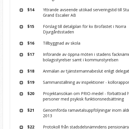
§14
Yttrande avseende utökad serveringstid till S
Grand Escalier AB
§15
Förslag till detaljplan för kv Brofästet i Norra
Djurgårdsstaden
§16
Tillbyggnad av skola
§17
Införande av öppna möten i stadens facknäm
bolagsstyrelser samt i kommunstyrelsen
§18
Anmälan av tjänstemannabeslut enligt delega
§19
Sammanställning av inspektioner - kollorappo
§20
Projektansökan om PRIO-medel - förbättrad h
personer med psykisk funktionsnedsättning
§21
Genomförda ramavtalsuppföljningar inom äl
2013
§22
Protokoll från stadsdelsnämndens pensionärs