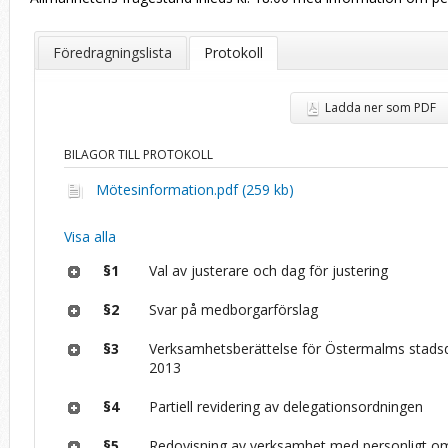
Föredragningslista
Protokoll
Ladda ner som PDF
BILAGOR TILL PROTOKOLL
Mötesinformation.pdf (259 kb)
Visa alla
§1
Val av justerare och dag för justering
§2
Svar på medborgarförslag
§3
Verksamhetsberättelse för Östermalms stads
2013
§4
Partiell revidering av delegationsordningen
§5
Redovisning av verksamhet med personligt o