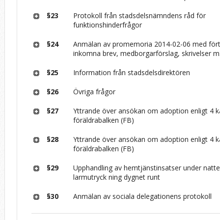
§23
Protokoll från stadsdelsnämndens råd för
funktionshinderfrågor
§24
Anmälan av promemoria 2014-02-06 med fört
inkomna brev, medborgarförslag, skrivelser m
§25
Information från stadsdelsdirektören
§26
Övriga frågor
§27
Yttrande över ansökan om adoption enligt 4 k
föräldrabalken (FB)
§28
Yttrande över ansökan om adoption enligt 4 k
föräldrabalken (FB)
§29
Upphandling av hemtjänstinsatser under natte
larmutryck ning dygnet runt
§30
Anmälan av sociala delegationens protokoll