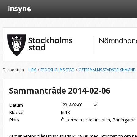
Din position:
HEM
>
STOCKHOLMS STAD
>
ÖSTERMALMS STADSDELSNÄMND
Sammanträde 2014-02-06
Datum
Klockan
kl.18
Plats
Östermalmsskolans aula, Banérgatan
Allmänhetens frågestund inleds kl. 18:00 med information om p