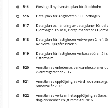
§15
Förslag till ny översiktsplan för Stockholm
§16
Detaljplan för Ängsbotten 6 i Hjorthagen
§17
Detaljplan och ändring av detaljplaner för del 
Hjorthagen 1:5 m fl, Bergrumsgarage i Hjorth
§18
Detaljplan för fastigheten Antwerpen 2 m.fl. S
av Norra Djurgårdsstaden
§19
Detaljplan för fastigheten Ambassadören 5 i 
Östermalm
§20
Anmälan av enheternas verksamhetsplaner o
kvalitetsgarantier 2017
§21
Anmälan av uppföljning av vård- och omsorgs
ramavtal år 2016
§22
Anmälan av verksamhetsuppföljning av Sara
dagverksamhet enligt ramavtal 2016