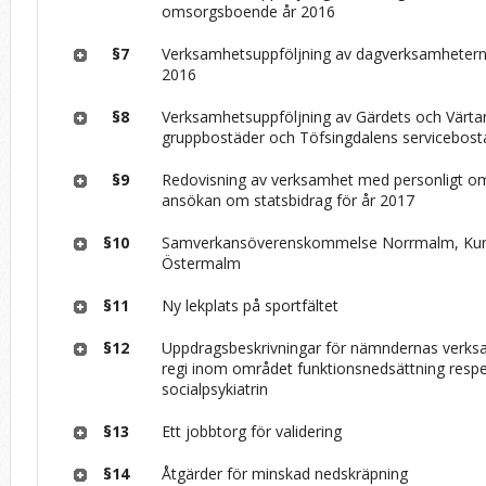
omsorgsboende år 2016
§7
Verksamhetsuppföljning av dagverksamheter
2016
§8
Verksamhetsuppföljning av Gärdets och Värta
gruppbostäder och Töfsingdalens servicebost
§9
Redovisning av verksamhet med personligt 
ansökan om statsbidrag för år 2017
§10
Samverkansöverenskommelse Norrmalm, Ku
Östermalm
§11
Ny lekplats på sportfältet
§12
Uppdragsbeskrivningar för nämndernas verks
regi inom området funktionsnedsättning respe
socialpsykiatrin
§13
Ett jobbtorg för validering
§14
Åtgärder för minskad nedskräpning