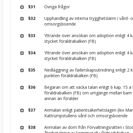
§31
Övriga frågor
§32
Upphandling av interna trygghetslarm i vård- 
omsorgsboende
§33
Yttrande över ansökan om adoption enligt 4 k
stycket föräldrabalken (FB)
§34
Yttrande över ansökan om adoption enligt 4 k
stycket föräldrabalken (FB)
§35
Nedläggning av faderskapsutredning enligt 2 k
punkten föräldrabalken (FB)
§36
Begäran om att väcka talan enligt 6 kap. 15 a 
föräldrabalken (FB) om umgänge mellan barn
annan än förälder
§37
Anmälan enligt patientsäkerhetslagen (lex Mari
Kattrumpstullens vård och omsorgsboende­
§38
Anmälan av dom från Förvaltningsrätten i Sto
återbetalning av kommunalt vårdnadsbidrag