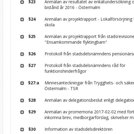
§23
Anmälan av resultatet av enkätundersökning
bistånd år 2016 - Östermalm
§24
Anmälan av projektrapport - Lokalförsörjning 
skola
§25
Anmälan av projektrapport från stadsrevisione
"Ensamkommande flyktingbarn"
§26
Protokoll från stadsdelsnämndens pensionärs
§27
Protokoll från stadsdelsnämndens råd för
funktionshinderfrågor
§27:a
Minnesanteckningar från Trygghets- och säke
Östermalm - TSR
§28
Anmälan av delegationsbeslut enligt delegati
§29
Anmälan av promemoria 2017-02-02 med fört
inkomna brev, medborgarförslag, skrivelser m
§30
Information av stadsdelsdirektören