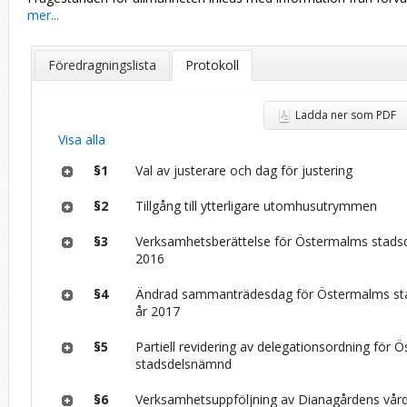
mer...
Föredragningslista
Protokoll
Ladda ner som PDF
Visa alla
§1
Val av justerare och dag för justering
§2
Tillgång till ytterligare utomhusutrymmen
§3
Verksamhetsberättelse för Östermalms stad
2016
§4
Ändrad sammanträdesdag för Östermalms s
år 2017
§5
Partiell revidering av delegationsordning för
stadsdelsnämnd
§6
Verksamhetsuppföljning av Dianagårdens vår