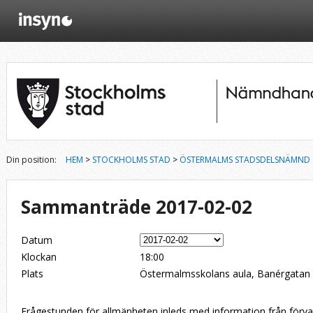
Din position:
HEM
>
STOCKHOLMS STAD
>
ÖSTERMALMS STADSDELSNÄMND
Sammanträde 2017-02-02
Datum
Klockan
18:00
Plats
Östermalmsskolans aula, Banérgatan
Frågestunden för allmänheten inleds med information från för