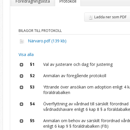
Föredragningslista
Protokoll
Ladda ner som PDF
BILAGOR TILL PROTOKOLL
Närvaro.pdf (139 kb)
Visa alla
§1
Val av justerare och dag för justering
§2
Anmälan av föregående protokoll
§3
Yttrande över ansökan om adoption enligt 4 k
föräldrabalken
§4
Överflyttning av vårdnad till särskilt förordnad
vårdnadshavare enligt 6 kap 8 § a föräldabalk
§5
Anmälan om behov av särskilt förordnad vår
enligt 6 kap 9 § föräldrabalken (FB)