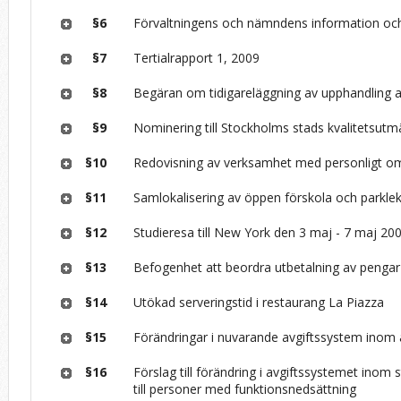
§6
Förvaltningens och nämndens information och
§7
Tertialrapport 1, 2009
§8
Begäran om tidigareläggning av upphandling
§9
Nominering till Stockholms stads kvalitetsutm
§10
Redovisning av verksamhet med personligt o
§11
Samlokalisering av öppen förskola och parklek
§12
Studieresa till New York den 3 maj - 7 maj 20
§13
Befogenhet att beordra utbetalning av pengar
§14
Utökad serveringstid i restaurang La Piazza
§15
Förändringar i nuvarande avgiftssystem ino
§16
Förslag till förändring i avgiftssystemet inom 
till personer med funktionsnedsättning