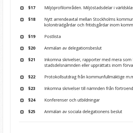
§17
Miljöprofilområden. Miljöstadsdelar i världskla
§18
Nytt arrendeavtal mellan Stockholms kommu
koloniträdgårdar och fritidsgårdar inom kom
§19
Postlista
§20
Anmälan av delegationsbeslut
§21
Inkomna skrivelser, rapporter med mera som k
stadsdelsnämnden eller upprättats inom förva
§22
Protokollsutdrag från kommunfullmäktige m.m.
§23
Inkomna skrivelser till nämnden från förtroen
§24
Konferenser och utbildningar
§25
Anmälan av sociala delegationens beslut