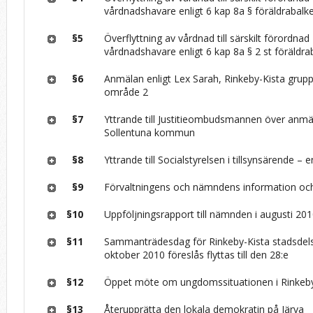
vårdnadshavare enligt 6 kap 8a § föräldrabalk
§5
Överflyttning av vårdnad till särskilt förordnad
vårdnadshavare enligt 6 kap 8a § 2 st föräldra
§6
Anmälan enligt Lex Sarah, Rinkeby-Kista grup
område 2
§7
Yttrande till Justitieombudsmannen över anmä
Sollentuna kommun
§8
Yttrande till Socialstyrelsen i tillsynsärende – 
§9
Förvaltningens och nämndens information och
§10
Uppföljningsrapport till nämnden i augusti 20
§11
Sammanträdesdag för Rinkeby-Kista stadsdel
oktober 2010 föreslås flyttas till den 28:e
§12
Öppet möte om ungdomssituationen i Rinkeb
§13
Återupprätta den lokala demokratin på Järva