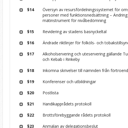
§14
Översyn av resursfördelningssystemet för o
personer med funktionsnedsättning – Ändring
mätinstrument för nivåbedömning
§15
Revidering av stadens basnyckeltal
§16
Ändrade riktlinjer för folköls- och tobakstills
§17
Alkoholservering och uteservering gällande Tu
och Kebab i Rinkeby
§18
Inkomna skrivelser till nämnden från förtroen
§19
Konferenser och utbildningar
§20
Postlista
§21
Handikapprådets protokoll
§22
Brottsförebyggande rådets protokoll
§23
Anmälan av delegationsbeslut