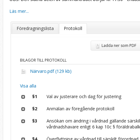
Läs mer...
Föredragningslista
Protokoll
Ladda ner som PDF
BILAGOR TILL PROTOKOLL
Närvaro.pdf (129 kb)
Visa alla
§1
Val av justerare och dag för justering
§2
Anmälan av föregående protokoll
§3
Ansökan om ändring i vårdnad gällande särski
vårdnadshavare enligt 6 kap 10c § föräldrabal
§4
Överflyttning av vårdnad till särskilt förordnad