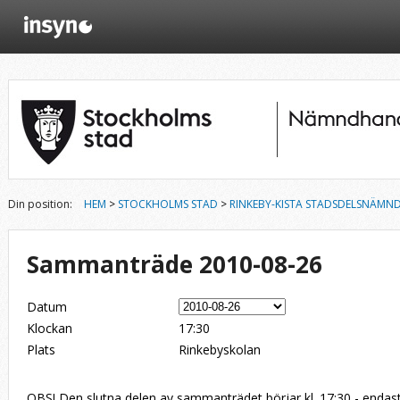
Din position:
HEM
>
STOCKHOLMS STAD
>
RINKEBY-KISTA STADSDELSNÄMN
Sammanträde 2010-08-26
Datum
Klockan
17:30
Plats
Rinkebyskolan
OBS! Den slutna delen av sammanträdet börjar kl. 17:30 - enda