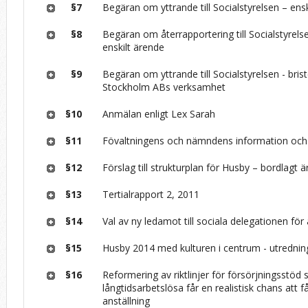
§7
Begäran om yttrande till Socialstyrelsen – ens
§8
Begäran om återrapportering till Socialstyrels
enskilt ärende
§9
Begäran om yttrande till Socialstyrelsen - briste
Stockholm ABs verksamhet
§10
Anmälan enligt Lex Sarah
§11
Fövaltningens och nämndens information och
§12
Förslag till strukturplan för Husby – bordlagt 
§13
Tertialrapport 2, 2011
§14
Val av ny ledamot till sociala delegationen för
§15
Husby 2014 med kulturen i centrum - utrednin
§16
Reformering av riktlinjer för försörjningsstöd s
långtidsarbetslösa får en realistisk chans att f
anställning