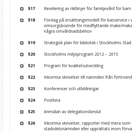
§17
Revidering av riktlinjer för familjevård för b
§18
Förslag på ersättningsmodell för basservice i 
omsorgsboende för medflyttande make/maka
några omvårdnadsbehov
§19
Strategisk plan för bibliotek i Stockholms Sta
§20
Stockholms miljöprogram 2012 – 2015
§21
Program för kvalitetsutveckling
§22
Inkomna skrivelser till nämnden från förtroen
§23
Konferenser och utbildningar
§24
Postlista
§25
Anmälan av delegationsbeslut
§26
Inkomna skrivelser, rapporter med mera som k
stadsdelsnämnden eller upprättats inom förva