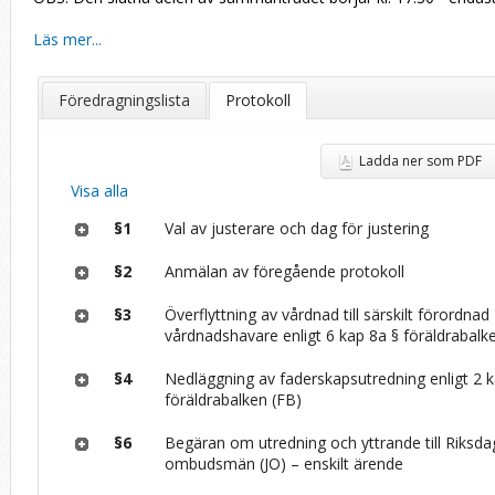
Läs mer...
Föredragningslista
Protokoll
Ladda ner som PDF
Visa alla
§1
Val av justerare och dag för justering
§2
Anmälan av föregående protokoll
§3
Överflyttning av vårdnad till särskilt förordnad
vårdnadshavare enligt 6 kap 8a § föräldrabalk
§4
Nedläggning av faderskapsutredning enligt 2 k
föräldrabalken (FB)
§6
Begäran om utredning och yttrande till Riksd
ombudsmän (JO) – enskilt ärende