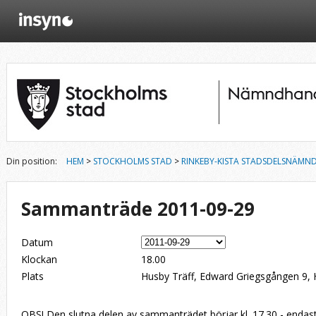
Din position:
HEM
>
STOCKHOLMS STAD
>
RINKEBY-KISTA STADSDELSNÄMN
Sammanträde 2011-09-29
Datum
Klockan
18.00
Plats
Husby Träff, Edward Griegsgången 9,
OBS! Den slutna delen av sammanträdet börjar kl. 17.30 - enda