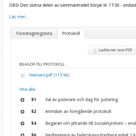
OBS! Den slutna delen av sammanträdet börjar kl. 17:30 - enda
Läs mer...
Föredragningslista
Protokoll
Ladda ner som PDF
BILAGOR TILL PROTOKOLL
Närvaro.pdf (115 kb)
Visa alla
§1
Val av justerare och dag för justering
§2
Anmälan av föregående protokoll
§4
Begäran om yttrande till Socialstyrelsen – ens
§6
Nedläggning av faderskapsutredning enligt 2 k