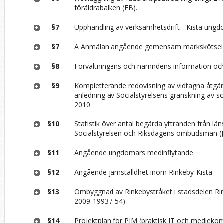
föräldrabalken (FB).
§7
Upphandling av verksamhetsdrift - Kista ung
§7
A Anmälan angående gemensam markskötsel i
§8
Förvaltningens och nämndens information och
§9
Kompletterande redovisning av vidtagna åtgä
anledning av Socialstyrelsens granskning av so
2010
§10
Statistik över antal begärda yttranden från län
Socialstyrelsen och Riksdagens ombudsmän (
§11
Angående ungdomars medinflytande
§12
Angående jämställdhet inom Rinkeby-Kista
§13
Ombyggnad av Rinkebystråket i stadsdelen Ri
2009-19937-54)
§14
Projektplan för PIM (praktisk IT och medieko