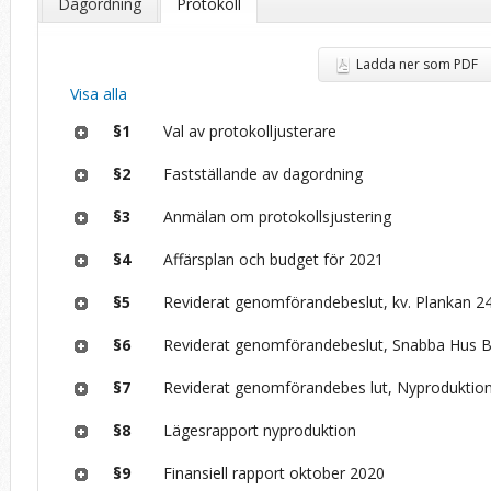
Dagordning
Protokoll
Ladda ner som PDF
Visa alla
§1
Val av protokolljusterare
§2
Fastställande av dagordning
§3
Anmälan om protokollsjustering
§4
Affärsplan och budget för 2021
§5
Reviderat genomförandebeslut, kv. Plankan 2
§6
Reviderat genomförandebeslut, Snabba Hus 
§7
Reviderat genomförandebes lut, Nyproduktion
§8
Lägesrapport nyproduktion
§9
Finansiell rapport oktober 2020