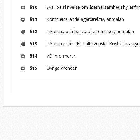
§10
Svar på skrivelse om återhållsamhet i hyresfö
§11
Kompletterande ägardirektiv, anmälan
§12
Inkomna och besvarade remisser, anmälan
§13
Inkomna skrivelser till Svenska Bostäders styr
§14
VD informerar
§15
Övriga ärenden