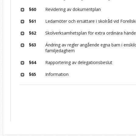
§60
Revidering av dokumentplan
§61
Ledamöter och ersättare i skolråd vid Forells
§62
Skolverksamhetsplan för extra ordinära hände
§63
Ändring av regler angående egna barn i enskil
familjedaghem
§64
Rapportering av delegationsbeslut
§65
Information