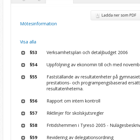
Ladda ner som PDF
Mötesinformation
Visa alla
§53
Verksamhetsplan och detaljbudget 2006
§54
Uppföljning av ekonomin till och med novemb
§55
Fastställande av resultatenheter på gymnasie
prestations- och programpengsbaserad ersättni
resultatenheterna.
§56
Rapport om intern kontroll
§57
Riktlinjer för skolskjutsregler
§58
Fritidshemmen i Tyresö 2005 - Nulägesbeskri
§59
Revidering av delegationsordning