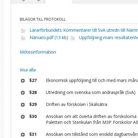
BILAGOR TILL PROTOKOLL
Lärarförbundets Kommentarer till SvA utredn till Nämnd
Närvaro.pdf (13 kb)
Uppföljning mars resultatenhe
Mötesinformation
Visa alla
§27
Ekonomisk uppföljning till och med mars mån
§28
Utredning om svenska som andraspråk (SvA)
§29
Driften av förskolan i Skälsätra
§30
Ansökan om att överta driften av förskolorna 
Paletten och Stenkulan från M3P Förskolor A
§31
Ansökan om tillstånd som enskild dagbarnvår