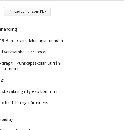
Ladda ner som PDF
ehandling
019 Barn- och utbildningsnämnden
rad verksamhet delrapport
idrag till Kunskapsskolan utifrån
esö kommun
021
pliktsbevakning i Tyresö kommun
- och utbildningsnämndens
sbidrag