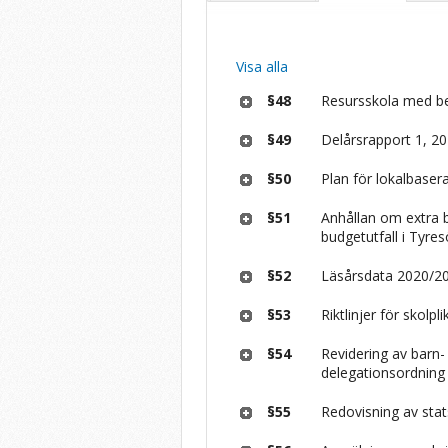
Visa alla
§48
Resursskola med b
§49
Delårsrapport 1, 2
§50
Plan för lokalbase
§51
Anhållan om extra b
budgetutfall i Tyr
§52
Läsårsdata 2020/2
§53
Riktlinjer för skol
§54
Revidering av barn
delegationsordning
§55
Redovisning av stat