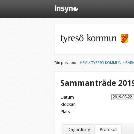
Din position:
HEM
>
TYRESÖ KOMMUN
>
BAR
Sammanträde 2019
Datum
Klockan
Plats
Dela på Twitter
Dela på LinkedIn
Tipsa via e-post
Dagordning
Protokoll