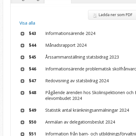
Ladda ner som PDF
Visa alla
§43
Informationsärende 2024
§44
Månadsrapport 2024
§45
Årssammanställning statsbidrag 2023
§46
Informationsärende problematisk skolfrånvar
§47
Redovisning av statsbidrag 2024
§48
Pågående ärenden hos Skolinspektionen och 
elevombudet 2024
§49
Statistik antal kränkningsanmälningar 2024
§50
Anmälan av delegationsbeslut 2024
§51
Information från barn- och utbildningsförvalt