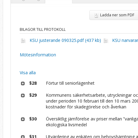
Ladda ner som PDF
BILAGOR TILL PROTOKOLL
KSU justerande 090325.pdf (437 kb)
KSU narvaran
Mötesinformation
Visa alla
§28
Förtur till seniorlägenhet
§29
Kommunens säkerhetsarbete, utryckningar oc
under perioden 10 februari till den 10 mars 2
kostnader för skadegörelse och åverkan
§30
Översiktlig jämförelse av priser mellan ”vanlig
ekologiska livsmedel
§31
Utvärdering av enkäten om behovshämtning av