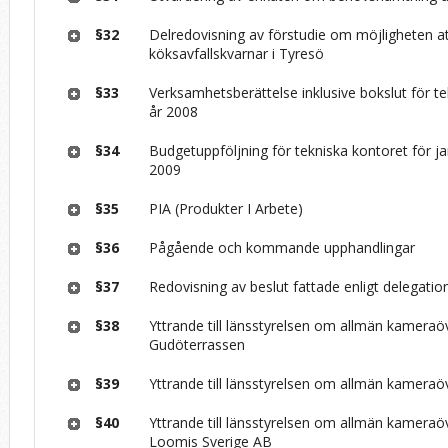
§32
Delredovisning av förstudie om möjligheten att
köksavfallskvarnar i Tyresö
§33
Verksamhetsberättelse inklusive bokslut för t
år 2008
§34
Budgetuppföljning för tekniska kontoret för ja
2009
§35
PIA (Produkter I Arbete)
§36
Pågående och kommande upphandlingar
§37
Redovisning av beslut fattade enligt delegati
§38
Yttrande till länsstyrelsen om allmän kameraö
Gudöterrassen
§39
Yttrande till länsstyrelsen om allmän kameraö
§40
Yttrande till länsstyrelsen om allmän kamera
Loomis Sverige AB