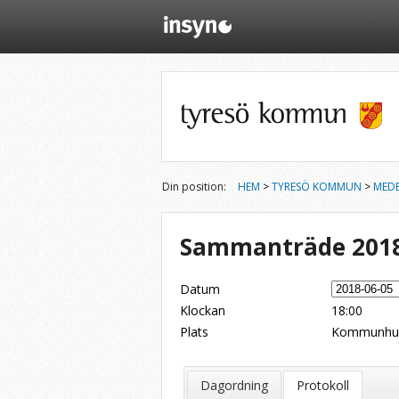
Din position:
HEM
>
TYRESÖ KOMMUN
>
MED
Sammanträde 2018
Datum
Klockan
18:00
Plats
Kommunhu
Dela på Twitter
Dela på LinkedIn
Tipsa via e-post
Dagordning
Protokoll