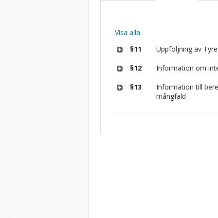
Visa alla
§11
Uppföljning av Tyr
§12
Information om int
§13
Information till be
mångfald