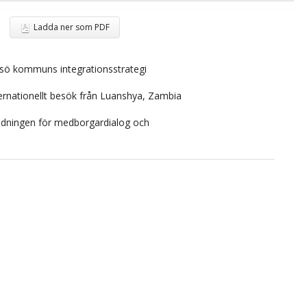
Ladda ner som PDF
esö kommuns integrationsstrategi
ernationellt besök från Luanshya, Zambia
redningen för medborgardialog och