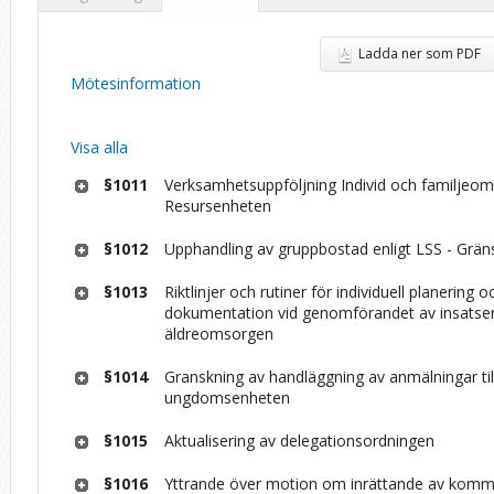
Ladda ner som PDF
Mötesinformation
Visa alla
§1011
Verksamhetsuppföljning Individ och familjeom
Resursenheten
§1012
Upphandling av gruppbostad enligt LSS - Grä
§1013
Riktlinjer och rutiner för individuell planering o
dokumentation vid genomförandet av insatse
äldreomsorgen
§1014
Granskning av handläggning av anmälningar til
ungdomsenheten
§1015
Aktualisering av delegationsordningen
§1016
Yttrande över motion om inrättande av komm