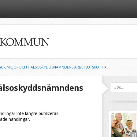
GG-, MILJÖ- OCH HÄLSOSKYDDSNÄMNDENS ARBETSUTSKOTT
>
 hälsoskyddsnämndens
andlingar inte längre publiceras.
rade handlingar.