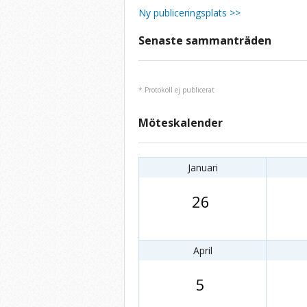
Ny publiceringsplats >>
Senaste sammanträden
* Protokoll ej publicerat
Möteskalender
Januari
26
April
5