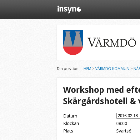
Din position:
HEM
>
VÄRMDÖ KOMMUN
>
NÄ
Workshop med efte
Skärgårdshotell &
Datum
Klockan
08:00
Dela på Twitter
Dela på LinkedIn
Tipsa via e-post
Plats
Svartsö