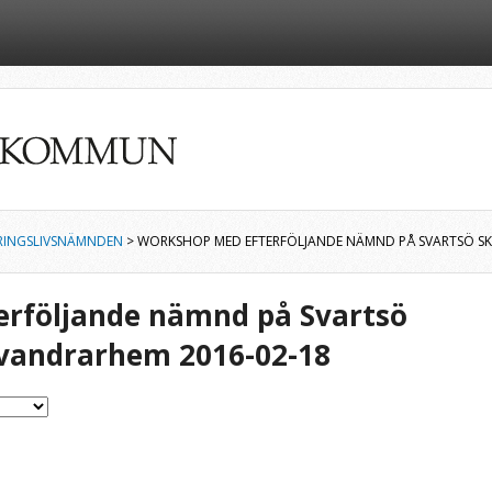
RINGSLIVSNÄMNDEN
> WORKSHOP MED EFTERFÖLJANDE NÄMND PÅ SVARTSÖ S
rföljande nämnd på Svartsö
 vandrarhem 2016-02-18