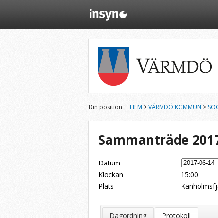
Din position:
HEM
>
VÄRMDÖ KOMMUN
>
SO
Sammanträde 2017
Datum
Klockan
15:00
Plats
Kanholmsfj
Dela på Twitter
Dela på LinkedIn
Tipsa via e-post
Dagordning
Protokoll