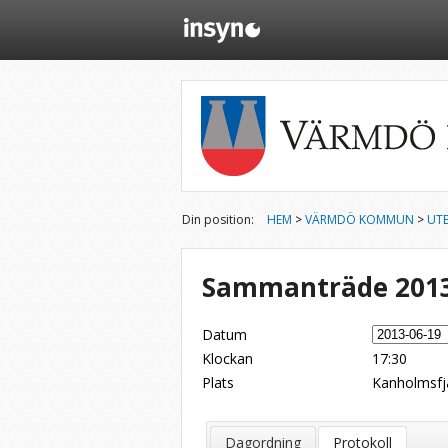
Din position:
HEM
>
VÄRMDÖ KOMMUN
>
UTB
Sammanträde 2013
Datum
Klockan
17:30
Plats
Kanholmsfj
Dela på Twitter
Dela på LinkedIn
Tipsa via e-post
Dagordning
Protokoll