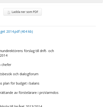
Ladda ner som PDF
get 2014.pdf (404 kb)
ndirektörens förslag till drift- och
 2014
a chefer
tsbesök och dialogforum
ns plan för budget i balans
nrättande av förstelärare i proVarmdos
kola till läsåret 2013/2014