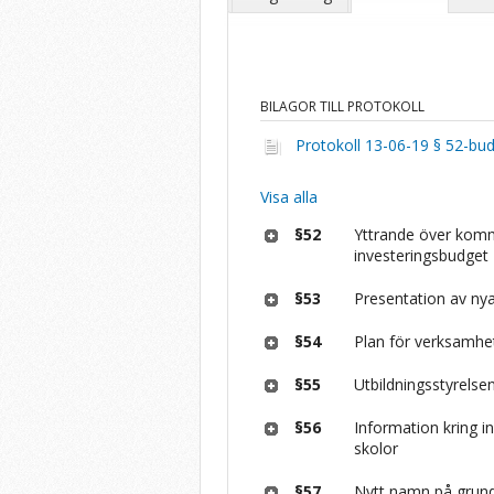
BILAGOR TILL PROTOKOLL
Protokoll 13-06-19 § 52-bud
Visa alla
§52
Yttrande över kommu
investeringsbudget
§53
Presentation av ny
§54
Plan för verksamhe
§55
Utbildningsstyrelse
§56
Information kring i
skolor
§57
Nytt namn på grunds