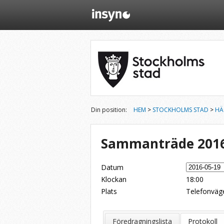
Din position:
HEM
>
STOCKHOLMS STAD
>
HÄ
Sammanträde 2016
Datum
Klockan
18:00
Plats
Telefonväge
Dela på Twitter
Dela på LinkedIn
Tipsa via e-post
Föredragningslista
Protokoll