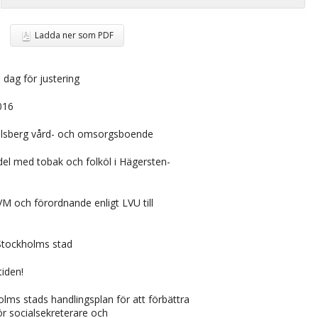
Ladda ner som PDF
 dag för justering
2016
elsberg vård- och omsorgsboende
ndel med tobak och folköl i Hägersten-
VM och förordnande enligt LVU till
 Stockholms stad
tiden!
lms stads handlingsplan för att förbättra
ör socialsekreterare och