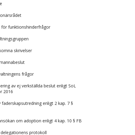
re
ionärsrådet
t för funktionshinderfrågor
altningsgruppen
komna skrivelser
emannabeslut
ltningens frågor
ring av ej verkställda beslut enligt SoL
ör 2016
 faderskapsutredning enligt 2 kap. 7 §
ansökan om adoption enligt 4 kap. 10 § FB
 delegationens protokoll