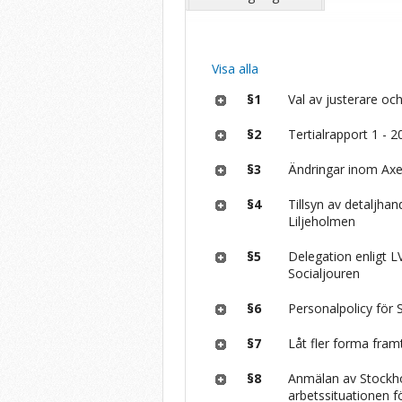
Visa alla
§1
Val av justerare och
§2
Tertialrapport 1 -­ 
§3
Ändringar inom Ax
§4
Tillsyn av detaljha
Liljeholmen
§5
Delegation enligt L
Socialjouren
§6
Personalpolicy för
§7
Låt fler forma fram
§8
Anmälan av Stockho
arbetssituationen f