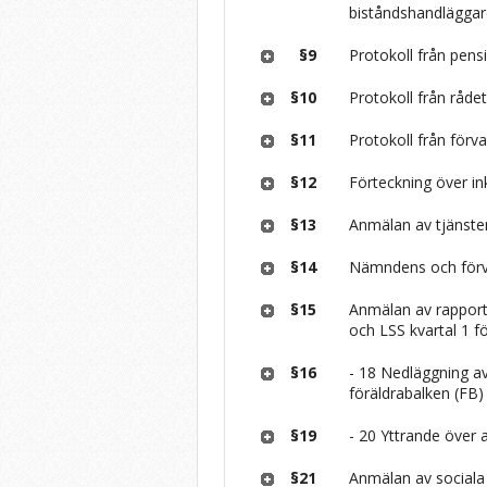
biståndshandlägga
§9
Protokoll från pens
§10
Protokoll från råde
§11
Protokoll från förv
§12
Förteckning över in
§13
Anmälan av tjänst
§14
Nämndens och förva
§15
Anmälan av rapporte
och LSS kvartal 1 f
§16
- 18 Nedläggning av
föräldrabalken (FB)
§19
- 20 Yttrande över 
§21
Anmälan av sociala