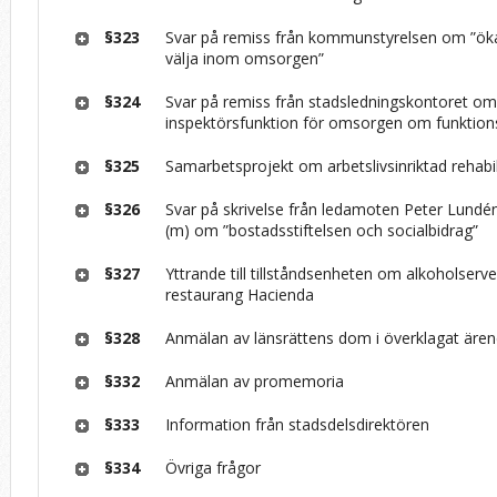
§323
Svar på remiss från kommunstyrelsen om ”öka
välja inom omsorgen”
§324
Svar på remiss från stadsledningskontoret om
inspektörsfunktion för omsorgen om funktion
§325
Samarbetsprojekt om arbetslivsinriktad rehabil
§326
Svar på skrivelse från ledamoten Peter Lundé
(m) om ”bostadsstiftelsen och socialbidrag”
§327
Yttrande till tillståndsenheten om alkoholserve
restaurang Hacienda
§328
Anmälan av länsrättens dom i överklagat äre
§332
Anmälan av promemoria
§333
Information från stadsdelsdirektören
§334
Övriga frågor