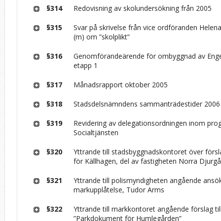
§314
Redovisning av skolundersökning från 2005
§315
Svar på skrivelse från vice ordföranden Helen
(m) om ”skolplikt”
§316
Genomförandeärende för ombyggnad av Engel
etapp 1
§317
Månadsrapport oktober 2005
§318
Stadsdelsnämndens sammanträdestider 2006
§319
Revidering av delegationsordningen inom pr
Socialtjänsten
§320
Yttrande till stadsbyggnadskontoret över förslag
för Källhagen, del av fastigheten Norra Djurg
§321
Yttrande till polismyndigheten angående ans
markupplåtelse, Tudor Arms
§322
Yttrande till markkontoret angående förslag til
”Parkdokument för Humlegården”