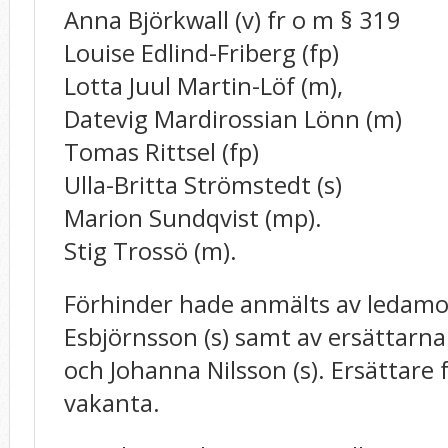
Anna Björkwall (v) fr o m § 319
Louise Edlind-Friberg (fp)
Lotta Juul Martin-Löf (m),
Datevig Mardirossian Lönn (m)
Tomas Rittsel (fp)
Ulla-Britta Strömstedt (s)
Marion Sundqvist (mp).
Stig Trossö (m).
Förhinder hade anmälts av ledamot
Esbjörnsson (s) samt av ersättarna 
och Johanna Nilsson (s). Ersättare f
vakanta.