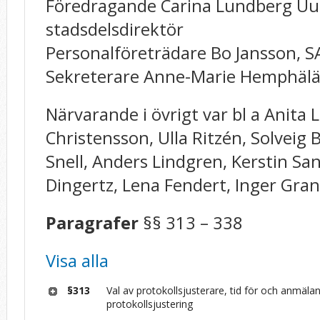
Föredragande Carina Lundberg Uu
stadsdelsdirektör
Personalföreträdare Bo Jansson, 
Sekreterare Anne-Marie Hemphäl
Närvarande i övrigt var bl a Anita
Christensson, Ulla Ritzén, Solveig
Snell, Anders Lindgren, Kerstin Sa
Dingertz, Lena Fendert, Inger Gra
Paragrafer
§§ 313 – 338
Visa alla
§313
Val av protokollsjusterare, tid för och anmäla
protokollsjustering