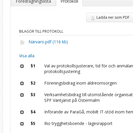
Föredragningslista
Protokoll
Ladda ner som PDF
BILAGOR TILL PROTOKOLL
Närvaro.pdf (116 kb)
Visa alla
§1
Val av protokollsjusterare, tid för och anmäla
protokollsjustering
§2
Föreningsbidrag inom äldreomsorgen
§3
Verksamhetsbidrag till utomstående organisat
SPF Väntjänst på Östermalm
§4
Införande av ParaGå, mobilt IT-stöd inom he
§5
Rio trygghetsboende - lägesrapport