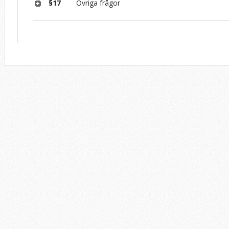
§17
Övriga frågor