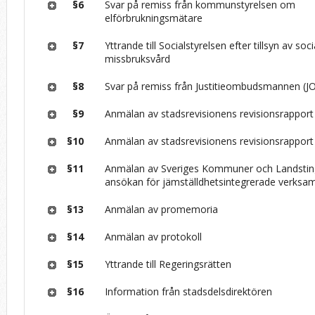
§6
Svar på remiss från kommunstyrelsen om
elförbrukningsmätare
§7
Yttrande till Socialstyrelsen efter tillsyn av soc
missbruksvård
§8
Svar på remiss från Justitieombudsmannen (J
§9
Anmälan av stadsrevisionens revisionsrapport 
§10
Anmälan av stadsrevisionens revisionsrapport 
§11
Anmälan av Sveriges Kommuner och Landsting
ansökan för jämställdhetsintegrerade verksa
§13
Anmälan av promemoria
§14
Anmälan av protokoll
§15
Yttrande till Regeringsrätten
§16
Information från stadsdelsdirektören