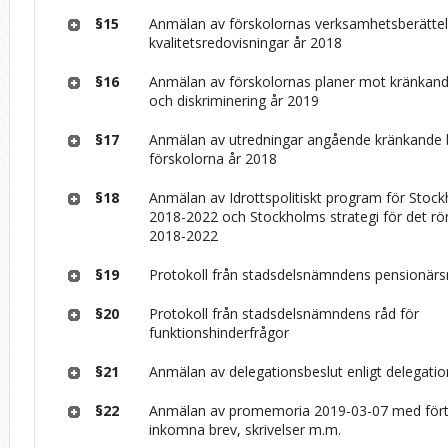
§15
Anmälan av förskolornas verksamhetsberättel
kvalitetsredovisningar år 2018
§16
Anmälan av förskolornas planer mot kränkan
och diskriminering år 2019
§17
Anmälan av utredningar angående kränkande 
förskolorna år 2018
§18
Anmälan av Idrottspolitiskt program för Stoc
2018-2022 och Stockholms strategi för det rörli
2018-2022
§19
Protokoll från stadsdelsnämndens pensionärs
§20
Protokoll från stadsdelsnämndens råd för
funktionshinderfrågor
§21
Anmälan av delegationsbeslut enligt delegati
§22
Anmälan av promemoria 2019-03-07 med fört
inkomna brev, skrivelser m.m.