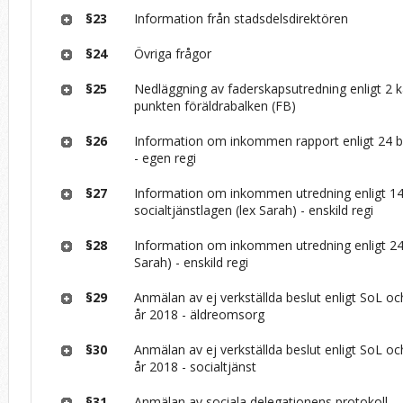
§23
Information från stadsdelsdirektören
§24
Övriga frågor
§25
Nedläggning av faderskapsutredning enligt 2 k
punkten föräldrabalken (FB)
§26
Information om inkommen rapport enligt 24 b 
- egen regi
§27
Information om inkommen utredning enligt 1
socialtjänstlagen (lex Sarah) - enskild regi
§28
Information om inkommen utredning enligt 24 
Sarah) - enskild regi
§29
Anmälan av ej verkställda beslut enligt SoL oc
år 2018 - äldreomsorg
§30
Anmälan av ej verkställda beslut enligt SoL oc
år 2018 - socialtjänst
§31
Anmälan av sociala delegationens protokoll