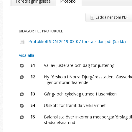
Föredragningslista
Protokoll
Ladda ner som PDF
BILAGOR TILL PROTOKOLL
Protokkoll SDN 2019-03-07 första sidan.pdf (55 kb)
Visa alla
§1
Val av justerare och dag för justering
§2
Ny förskola i Norra Djurgårdsstaden, Gasverk
- genomförandeärende
§3
Gång- och cykelväg utmed Husarviken
§4
Utskott för framtida verksamhet
§5
Balanslista över inkomna medborgarförslag ti
stadsdelsnämnd