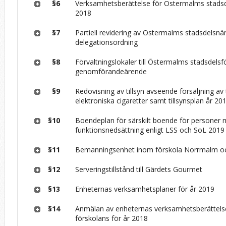
§6
Verksamhetsberättelse för Östermalms stads
2018
§7
Partiell revidering av Östermalms stadsdelsn
delegationsordning
§8
Förvaltningslokaler till Östermalms stadsdelsf
genomförandeärende
§9
Redovisning av tillsyn avseende försäljning av 
elektroniska cigaretter samt tillsynsplan år 20
§10
Boendeplan för särskilt boende för personer
funktionsnedsättning enligt LSS och SoL 2019
§11
Bemanningsenhet inom förskola Norrmalm o
§12
Serveringstillstånd till Gärdets Gourmet
§13
Enheternas verksamhetsplaner för år 2019
§14
Anmälan av enheternas verksamhetsberättelse
förskolans för år 2018