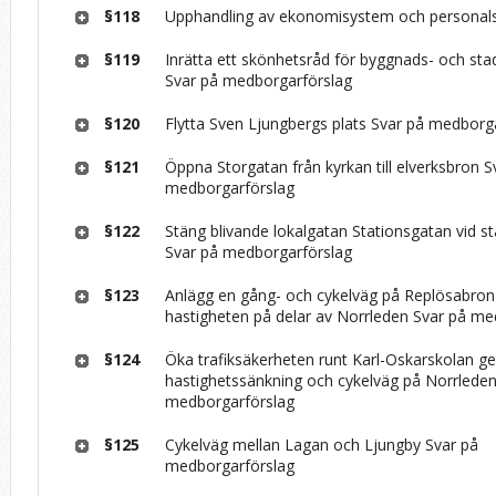
§118
Upphandling av ekonomisystem och personal
§119
Inrätta ett skönhetsråd för byggnads- och st
Svar på medborgarförslag
§120
Flytta Sven Ljungbergs plats Svar på medborg
§121
Öppna Storgatan från kyrkan till elverksbron S
medborgarförslag
§122
Stäng blivande lokalgatan Stationsgatan vid s
Svar på medborgarförslag
§123
Anlägg en gång- och cykelväg på Replösabron
hastigheten på delar av Norrleden Svar på me
§124
Öka trafiksäkerheten runt Karl-Oskarskolan 
hastighetssänkning och cykelväg på Norrleden
medborgarförslag
§125
Cykelväg mellan Lagan och Ljungby Svar på
medborgarförslag