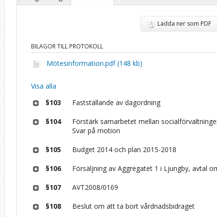
Ladda ner som PDF
BILAGOR TILL PROTOKOLL
Mötesinformation.pdf (148 kb)
Visa alla
§103
Fastställande av dagordning
§104
Förstärk samarbetet mellan socialförvaltninge
Svar på motion
§105
Budget 2014 och plan 2015-2018
§106
Försäljning av Aggregatet 1 i Ljungby, avtal o
§107
AVT2008/0169
§108
Beslut om att ta bort vårdnadsbidraget