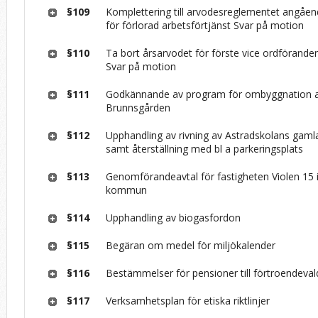
§109
Komplettering till arvodesreglementet angåen
för förlorad arbetsförtjänst Svar på motion
§110
Ta bort årsarvodet för förste vice ordförand
Svar på motion
§111
Godkännande av program för ombyggnation 
Brunnsgården
§112
Upphandling av rivning av Astradskolans gaml
samt återställning med bl a parkeringsplats
§113
Genomförandeavtal för fastigheten Violen 15 
kommun
§114
Upphandling av biogasfordon
§115
Begäran om medel för miljökalender
§116
Bestämmelser för pensioner till förtroendeva
§117
Verksamhetsplan för etiska riktlinjer