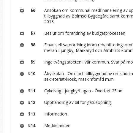
§6
Ansökan om kommunal medfinansiering av up
tillbyggnad av Bolmsö Bygdegård samt komm
2013
§7
Beslut om förändring av budgetprocessen
§8
Finansiell samordning inom rehabiliteringsom
mellan Ljungby, Markaryd och Älmhults kom
§9
Inga tvångsarbeten i vår kommun. Svar på mo
§10
Åbyskolan - Om- och tillbyggnad av omklädni
sekreteriat/kiosk, maskinförråd m.m.
§11
Cykelväg Ljungby/Lagan - Överfart 25:an
§12
Upphandling av bil för gatusopning
§13
Information
§14
Meddelanden