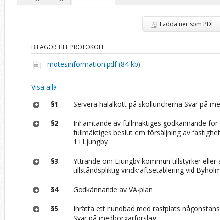
Ladda ner som PDF
BILAGOR TILL PROTOKOLL
mötesinformation.pdf (84 kb)
Visa alla
§1
Servera halalkött på skolluncherna Svar på me
§2
Inhämtande av fullmäktiges godkännande för f
fullmäktiges beslut om försäljning av fastigh
1 i Ljungby
§3
Yttrande om Ljungby kommun tillstyrker eller 
tillståndspliktig vindkraftsetablering vid Byhol
§4
Godkännande av VA-plan
§5
Inrätta ett hundbad med rastplats någonsta
Svar på medborgarförslag.