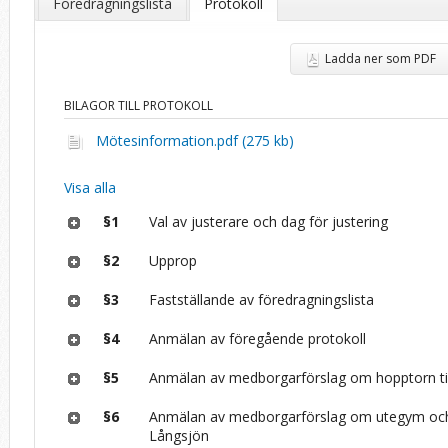
Föredragningslista
Protokoll
Ladda ner som PDF
BILAGOR TILL PROTOKOLL
Mötesinformation.pdf (275 kb)
Visa alla
§1
Val av justerare och dag för justering
§2
Upprop
§3
Fastställande av föredragningslista
§4
Anmälan av föregående protokoll
§5
Anmälan av medborgarförslag om hopptorn ti
§6
Anmälan av medborgarförslag om utegym och
Långsjön