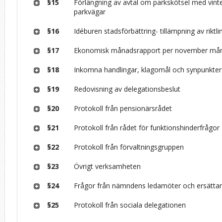
§15
Förlängning av avtal om parkskötsel med vint
parkvägar
§16
Idéburen stadsförbättring- tillämpning av riktli
§17
Ekonomisk månadsrapport per november må
§18
Inkomna handlingar, klagomål och synpunkter
§19
Redovisning av delegationsbeslut
§20
Protokoll från pensionärsrådet
§21
Protokoll från rådet för funktionshinderfrågor
§22
Protokoll från förvaltningsgruppen
§23
Övrigt verksamheten
§24
Frågor från nämndens ledamöter och ersätta
§25
Protokoll från sociala delegationen