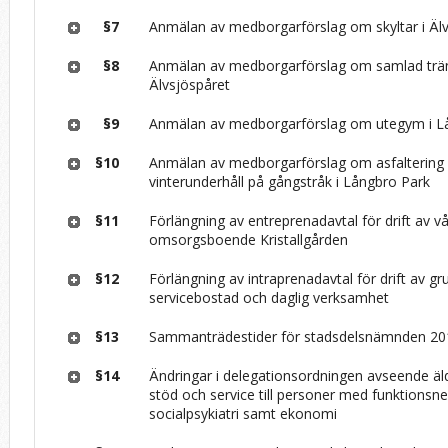
§7
Anmälan av medborgarförslag om skyltar i Äl
§8
Anmälan av medborgarförslag om samlad trän
Älvsjöspåret
§9
Anmälan av medborgarförslag om utegym i L
§10
Anmälan av medborgarförslag om asfaltering
vinterunderhåll på gångstråk i Långbro Park
§11
Förlängning av entreprenadavtal för drift av v
omsorgsboende Kristallgården
§12
Förlängning av intraprenadavtal för drift av g
servicebostad och daglig verksamhet
§13
Sammanträdestider för stadsdelsnämnden 20
§14
Ändringar i delegationsordningen avseende ä
stöd och service till personer med funktionsn
socialpsykiatri samt ekonomi