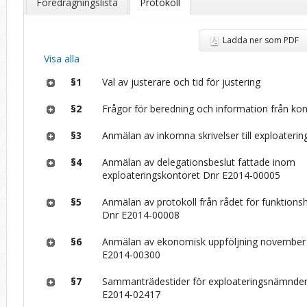
Föredragningslista
Protokoll
Ladda ner som PDF
Visa alla
§1
Val av justerare och tid för justering
§2
Frågor för beredning och information från ko
§3
Anmälan av inkomna skrivelser till exploater
§4
Anmälan av delegationsbeslut fattade inom
exploateringskontoret Dnr E2014-00005
§5
Anmälan av protokoll från rådet för funktions
Dnr E2014-00008
§6
Anmälan av ekonomisk uppföljning november
E2014-00300
§7
Sammanträdestider för exploateringsnämnde
E2014-02417