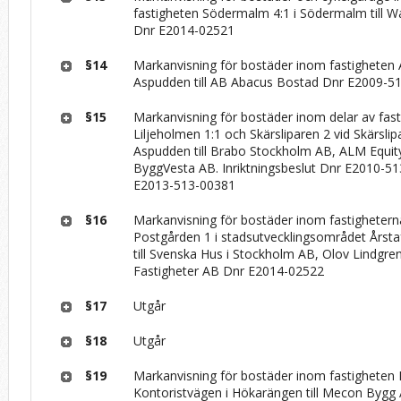
fastigheten Södermalm 4:1 i Södermalm till 
Dnr E2014-02521
§14
Markanvisning för bostäder inom fastigheten 
Aspudden till AB Abacus Bostad Dnr E2009-5
§15
Markanvisning för bostäder inom delar av fas
Liljeholmen 1:1 och Skärsliparen 2 vid Skärslip
Aspudden till Brabo Stockholm AB, ALM Equit
ByggVesta AB. Inriktningsbeslut Dnr E2010-5
E2013-513-00381
§16
Markanvisning för bostäder inom fastighetern
Postgården 1 i stadsutvecklingsområdet Årstaf
till Svenska Hus i Stockholm AB, Olov Lindgre
Fastigheter AB Dnr E2014-02522
§17
Utgår
§18
Utgår
§19
Markanvisning för bostäder inom fastigheten F
Kontoristvägen i Hökarängen till Mecon Bygg