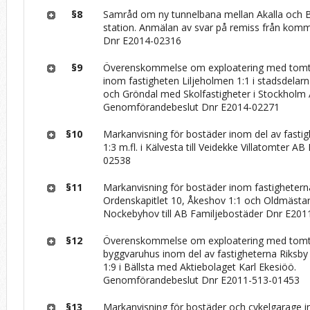
§8
Samråd om ny tunnelbana mellan Akalla och 
station. Anmälan av svar på remiss från kom
Dnr E2014-02316
§9
Överenskommelse om exploatering med tomträ
inom fastigheten Liljeholmen 1:1 i stadsdelar
och Gröndal med Skolfastigheter i Stockholm
Genomförandebeslut Dnr E2014-02271
§10
Markanvisning för bostäder inom del av fasti
1:3 m.fl. i Kälvesta till Veidekke Villatomter A
02538
§11
Markanvisning för bostäder inom fastighetern
Ordenskapitlet 10, Åkeshov 1:1 och Oldmästar
Nockebyhov till AB Familjebostäder Dnr E20
§12
Överenskommelse om exploatering med tomtr
byggvaruhus inom del av fastigheterna Riksby 
1:9 i Bällsta med Aktiebolaget Karl Ekesiöö.
Genomförandebeslut Dnr E2011-513-01453
§13
Markanvisning för bostäder och cykelgarage 