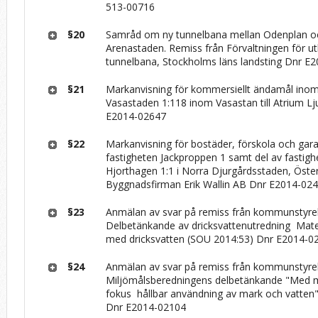
513-00716
§20
Samråd om ny tunnelbana mellan Odenplan o
Arenastaden. Remiss från Förvaltningen för u
tunnelbana, Stockholms läns landsting Dnr E
§21
Markanvisning för kommersiellt ändamål inom
Vasastaden 1:118 inom Vasastan till Atrium L
E2014-02647
§22
Markanvisning för bostäder, förskola och ga
fastigheten Jackproppen 1 samt del av fastigh
Hjorthagen 1:1 i Norra Djurgårdsstaden, Öster
Byggnadsfirman Erik Wallin AB Dnr E2014-02
§23
Anmälan av svar på remiss från kommunstyre
Delbetänkande av dricksvattenutredning ­ Mater
med dricksvatten (SOU 2014:53) Dnr E2014-0
§24
Anmälan av svar på remiss från kommunstyre
Miljömålsberedningens delbetänkande "Med m
fokus ­ hållbar användning av mark och vatten
Dnr E2014-02104