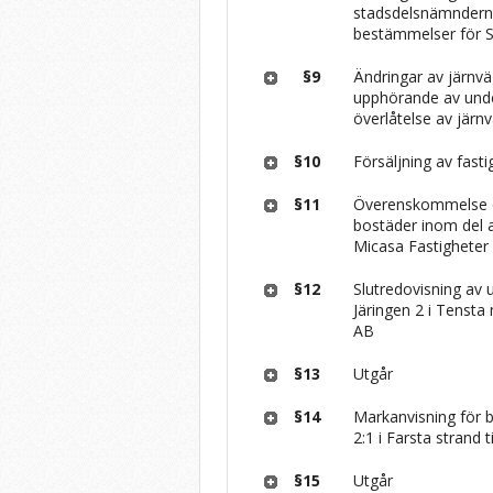
stadsdelsnämndern
bestämmelser för S
§9
Ändringar av järn
upphörande av unde
överlåtelse av järn
§10
Försäljning av fast
§11
Överenskommelse o
bostäder inom del a
Micasa Fastigheter
§12
Slutredovisning av
Järingen 2 i Tenst
AB
§13
Utgår
§14
Markanvisning för b
2:1 i Farsta strand 
§15
Utgår