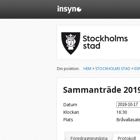
Din position:
HEM
>
STOCKHOLMS STAD
>
EX
Sammanträde 2019
Datum
Klockan
16:30
Plats
Bråvallasal
Dela på Twitter
Dela på LinkedIn
Tipsa via e-post
Föredragningslista
Protokoll