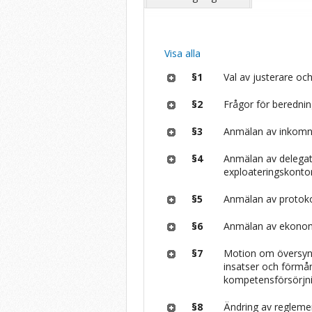
Visa alla
§1
Val av justerare och
§2
Frågor för berednin
§3
Anmälan av inkomna
§4
Anmälan av delegat
exploateringskonto
§5
Anmälan av protokol
§6
Anmälan av ekonom
§7
Motion om översyn 
insatser och förmån
kompetensförsörjni
§8
Ändring av regleme