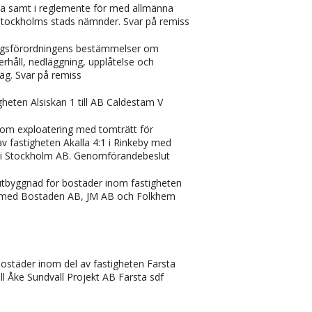
a samt i reglemente för med allmänna
tockholms stads nämnder. Svar på remiss
vägsförordningens bestämmelser om
rhåll, nedläggning, upplåtelse och
väg. Svar på remiss
igheten Alsiskan 1 till AB Caldestam V
m exploatering med tomträtt för
v fastigheten Akalla 4:1 i Rinkeby med
 i Stockholm AB. Genomförandebeslut
 utbyggnad för bostäder inom fastigheten
a med Bostaden AB, JM AB och Folkhem
ostäder inom del av fastigheten Farsta
till Åke Sundvall Projekt AB Farsta sdf