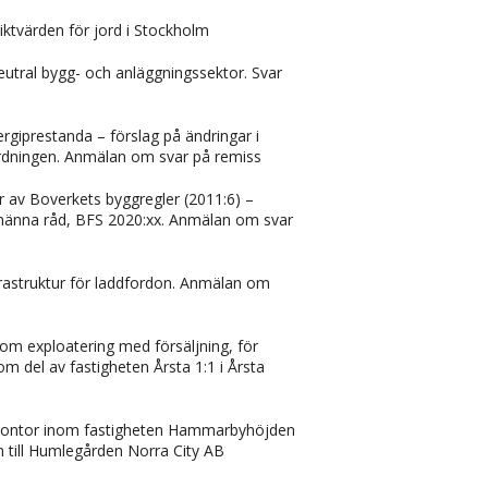
riktvärden för jord i Stockholm
utral bygg- och anläggningssektor. Svar
giprestanda – förslag på ändringar i
rdningen. Anmälan om svar på remiss
ar av Boverkets byggregler (2011:6) –
llmänna råd, BFS 2020:xx. Anmälan om svar
frastruktur för laddfordon. Anmälan om
 exploatering med försäljning, för
 del av fastigheten Årsta 1:1 i Årsta
 kontor inom fastigheten Hammarbyhöjden
n till Humlegården Norra City AB