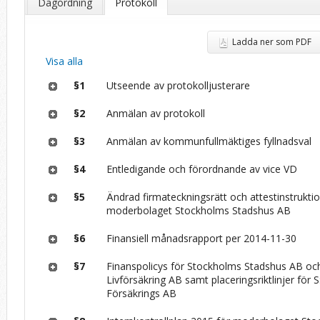
Dagordning
Protokoll
Ladda ner som PDF
Visa alla
§1
Utseende av protokolljusterare
§2
Anmälan av protokoll
§3
Anmälan av kommunfullmäktiges fyllnadsval
§4
Entledigande och förordnande av vice VD
§5
Ändrad firmateckningsrätt och attestinstrukti
moderbolaget Stockholms Stadshus AB
§6
Finansiell månadsrapport per 2014-11-30
§7
Finanspolicys för Stockholms Stadshus AB och 
Livförsäkring AB samt placeringsriktlinjer för S:
Försäkrings AB