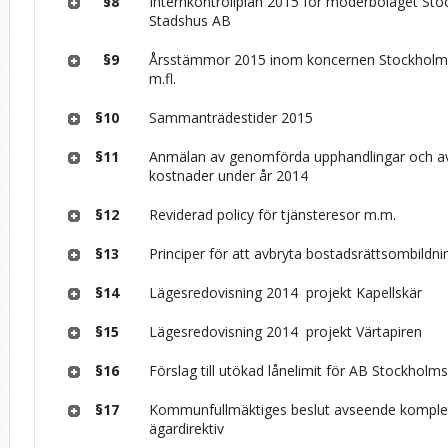
§8
Internkontrollplan 2015 för moderbolaget St
Stadshus AB
§9
Årsstämmor 2015 inom koncernen Stockholm
m.fl.
§10
Sammanträdestider 2015
§11
Anmälan av genomförda upphandlingar och av
kostnader under år 2014
§12
Reviderad policy för tjänsteresor m.m.
§13
Principer för att avbryta bostadsrättsombildni
§14
Lägesredovisning 2014 ­ projekt Kapellskär
§15
Lägesredovisning 2014 ­ projekt Värtapiren
§16
Förslag till utökad lånelimit för AB Stockhol
§17
Kommunfullmäktiges beslut avseende komple
ägardirektiv