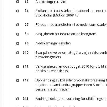
§5
Anmälningsärenden
§6
Skolans roll i att stärka de nationella minoritet
Stockholm (Motion 2008:45)
§7
Förbud mot transfetter i livsmedel som staden
§8
Möjligheten att inrätta ett holkprogram
§9
Nedskärningar i skolan
§10
Svar på skrivelse om att göra varje rektorsenhe
turordningskrets
§11
Verksamhetsplan och budget 2010 för utbild
en skola i världsklass
§12
Upphandling av kollektiv olycksfallsförsäkring 
ungdomar samt andra grupper inom Stockhol
verksamhetsområden
§13
Ändring i delegationsordning för utbildnings