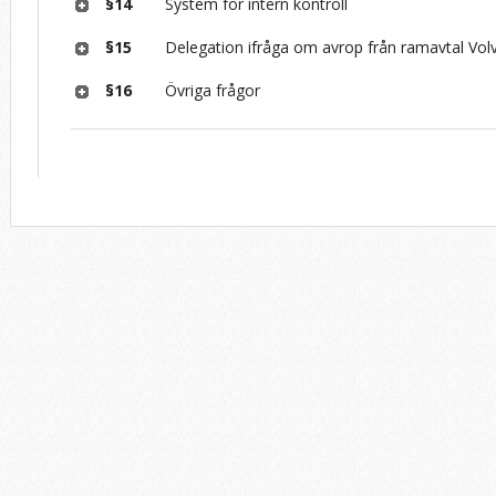
§14
System för intern kontroll
§15
Delegation ifråga om avrop från ramavtal Vol
§16
Övriga frågor