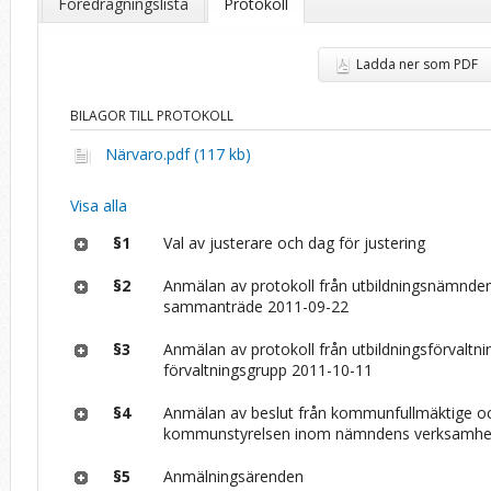
Föredragningslista
Protokoll
Ladda ner som PDF
BILAGOR TILL PROTOKOLL
Närvaro.pdf (117 kb)
Visa alla
§1
Val av justerare och dag för justering
§2
Anmälan av protokoll från utbildningsnämnde
sammanträde 2011-09-22
§3
Anmälan av protokoll från utbildningsförvaltn
förvaltningsgrupp 2011-10-11
§4
Anmälan av beslut från kommunfullmäktige o
kommunstyrelsen inom nämndens verksamh
§5
Anmälningsärenden