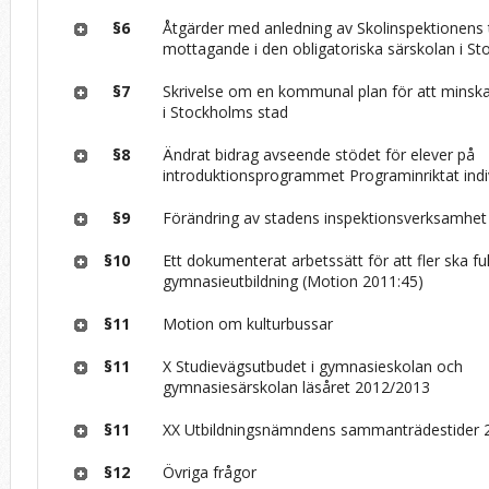
§6
Åtgärder med anledning av Skolinspektionens t
mottagande i den obligatoriska särskolan i S
§7
Skrivelse om en kommunal plan för att minsk
i Stockholms stad
§8
Ändrat bidrag avseende stödet för elever på
introduktionsprogrammet Programinriktat indiv
§9
Förändring av stadens inspektionsverksamhe
§10
Ett dokumenterat arbetssätt för att fler ska ful
gymnasieutbildning (Motion 2011:45)
§11
Motion om kulturbussar
§11
X Studievägsutbudet i gymnasieskolan och
gymnasiesärskolan läsåret 2012/2013
§11
XX Utbildningsnämndens sammanträdestider 
§12
Övriga frågor