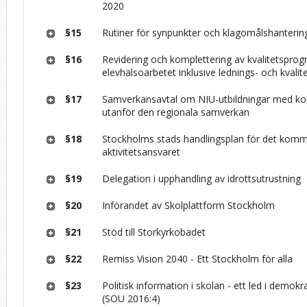
2020
§15
Rutiner för synpunkter och klagomålshanterin
§16
Revidering och komplettering av kvalitetspro
elevhälsoarbetet inklusive lednings- och kvali
§17
Samverkansavtal om NIU-utbildningar med 
utanför den regionala samverkan
§18
Stockholms stads handlingsplan för det kom
aktivitetsansvaret
§19
Delegation i upphandling av idrottsutrustning
§20
Införandet av Skolplattform Stockholm
§21
Stöd till Storkyrkobadet
§22
Remiss Vision 2040 -­ Ett Stockholm för alla
§23
Politisk information i skolan - ett led i demok
(SOU 2016:4)