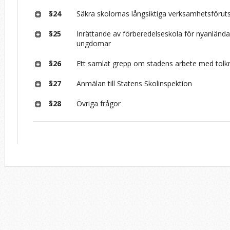
§24
Säkra skolornas långsiktiga verksamhetsförut
§25
Inrättande av förberedelseskola för nyanländ
ungdomar
§26
Ett samlat grepp om stadens arbete med tolk
§27
Anmälan till Statens Skolinspektion
§28
Övriga frågor