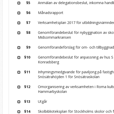
§5
Anmälan av delegationsbeslut, inkomna handl
§6
Månadsrapport
§7
Verksamhetsplan 2017 för utbildningsnämnde
§8
Genomförandebeslut för nybyggnation av skol
Midsommarkransen
§9
Genomförandeförslag för om- och tillbyggnad
§10
Genomförandebeslut för anpassning av hus 
Konradsberg
§11
Inhyrningsmedgivande för paviljong på fastig
Snösätrahöjden 1 för Snösätraskolan
§12
Omorganisering av verksamheten i Roma kultu
Hammarbyskolan
§13
Utgår
§14
Skolbiblioteksplan för Stockholms skolor och 