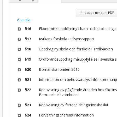
Ladda ner som PDF
Visa alla
§16
Ekonomisk uppföljning i barn- och utbildnin
§17
Kyrkans förskola - tillsynsrapport
§18
Uppdrag ny skola och förskola i Trollbäcken
§19
Ordförandeuppdrag måluppfyllelse i svenska 
§20
Bomanska fonden 2016
§21
Information om behovsanalys inför kommunp
§22
Redovisning av pågående ärenden hos Skolin
Barn- och elevombudet
§23
Redovisning av fattade delegationsbeslut
§24
Förvaltningschefens information