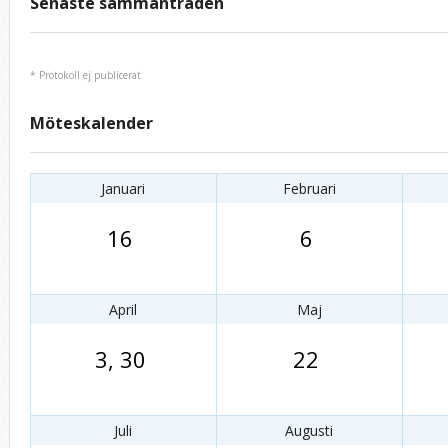
Senaste sammanträden
* Protokoll ej publicerat
Möteskalender
Januari
Februari
16
6
April
Maj
3
,
30
22
Juli
Augusti