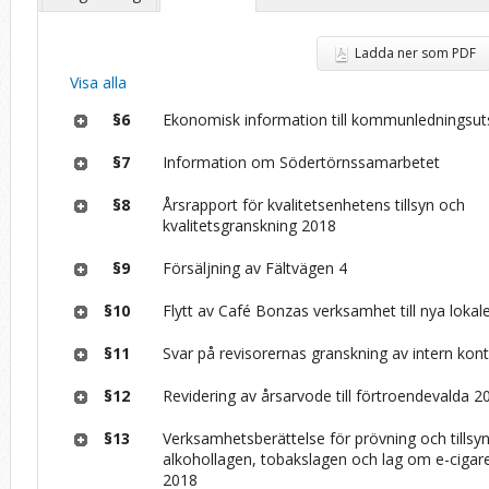
Ladda ner som PDF
Visa alla
§6
Ekonomisk information till kommunledningsut
§7
Information om Södertörnssamarbetet
§8
Årsrapport för kvalitetsenhetens tillsyn och
kvalitetsgranskning 2018
§9
Försäljning av Fältvägen 4
§10
Flytt av Café Bonzas verksamhet till nya lokal
§11
Svar på revisorernas granskning av intern kont
§12
Revidering av årsarvode till förtroendevalda 2
§13
Verksamhetsberättelse för prövning och tillsyn
alkohollagen, tobakslagen och lag om e-cigar
2018