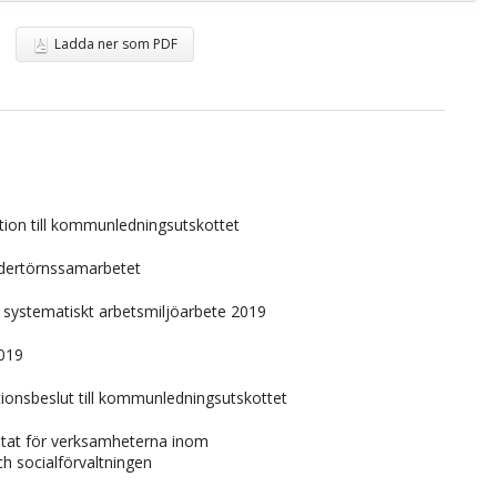
Ladda ner som PDF
ion till kommunledningsutskottet
dertörnssamarbetet
v systematiskt arbetsmiljöarbete 2019
2019
ionsbeslut till kommunledningsutskottet
ultat för verksamheterna inom
h socialförvaltningen