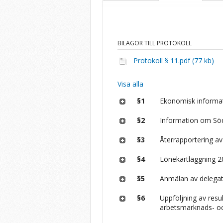
BILAGOR TILL PROTOKOLL
Protokoll § 11.pdf (77 kb)
Visa alla
§1
Ekonomisk informat
§2
Information om Sö
§3
Återrapportering a
§4
Lönekartläggning 
§5
Anmälan av delegat
§6
Uppföljning av res
arbetsmarknads- oc