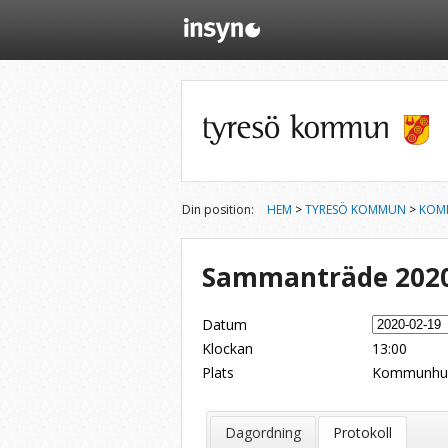
Din position:
HEM
>
TYRESÖ KOMMUN
>
KOM
Sammanträde 2020
Datum
Klockan
13:00
Plats
Kommunhu
Dela på Twitter
Dela på LinkedIn
Tipsa via e-post
Dagordning
Protokoll