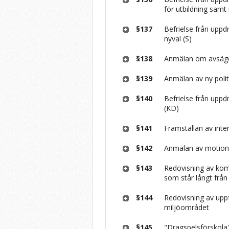
för utbildning samt 
§137
Befrielse från upp
nyval (S)
§138
Anmälan om avsägels
§139
Anmälan av ny polit
§140
Befrielse från upp
(KD)
§141
Framställan av inter
§142
Anmälan av motion
§143
Redovisning av ko
som står långt frå
§144
Redovisning av upp
miljöområdet
§145
"Dragspelsförskola"