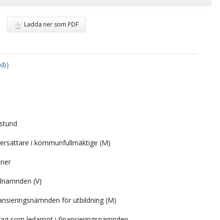
Ladda ner som PDF
kb)
estund
ersättare i kommunfullmäktige (M)
oner
valnämnden (V)
nansieringsnämnden för utbildning (M)
drag som ledamot i finansieringsnämnden