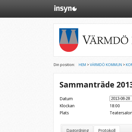
Din position:
HEM
>
VÄRMDÖ KOMMUN
>
KO
Sammanträde 2013
Datum
Klockan
18:00
Plats
Teatersalon
Dela på Twitter
Dela på LinkedIn
Tipsa via e-post
Dagordning
Protokoll