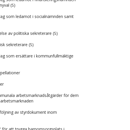
nyval (S)
drag som ledamot i socialnämnden samt
e av politiska sekreterare (S)
isk sekreterare (S)
drag som ersättare i kommunfullmäktige
pellationer
er
mmunala arbetsmarknadsåtgärder för dem
n arbetsmarknaden
följning av styrdokument inom
 för att trygga barnomsorgsplats i