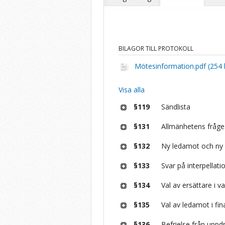
BILAGOR TILL PROTOKOLL
Mötesinformation.pdf (254 
Visa alla
§119
Sändlista
§131
Allmänhetens fråg
§132
Ny ledamot och ny 
§133
Svar på interpellati
§134
Val av ersättare i 
§135
Val av ledamot i fi
§136
Befrielse från upp