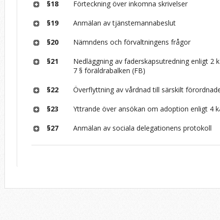
§18
Förteckning över inkomna skrivelser
§19
Anmälan av tjänstemannabeslut
§20
Nämndens och förvaltningens frågor
§21
Nedläggning av faderskapsutredning enligt 2 ka
7 § föräldrabalken (FB)
§22
Överflyttning av vårdnad till särskilt förordnad
§23
Yttrande över ansökan om adoption enligt 4 k
§27
Anmälan av sociala delegationens protokoll