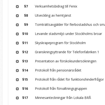
§7
Verksamhetsbidrag till Fenix
§8
Utveckling av hemtjänst
§9
Tomträttsavgälder för flerbostadshus och s
§10
Levande stadsmiljö under Stockholms broar
§11
Skyskrapeprogram för Stockholm
§12
Granskningsyttrande för Telefonfabriken 1
§13
Presentation av förskoleundersökningen
§14
Protokoll från pensionärsrådet
§15
Protokoll från rådet för funktionshinderfrågor
§16
Protokoll från förvaltningsgruppen
§17
Minnesanteckningar från Lokala BRÅ