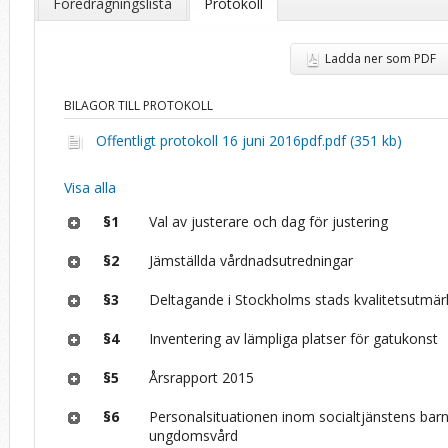
Föredragningslista
Protokoll
Ladda ner som PDF
BILAGOR TILL PROTOKOLL
Offentligt protokoll 16 juni 2016pdf.pdf (351 kb)
Visa alla
§1
Val av justerare och dag för justering
§2
Jämställda vårdnadsutredningar
§3
Deltagande i Stockholms stads kvalitetsutmär
§4
Inventering av lämpliga platser för gatukonst
§5
Årsrapport 2015
§6
Personalsituationen inom socialtjänstens bar
ungdomsvård