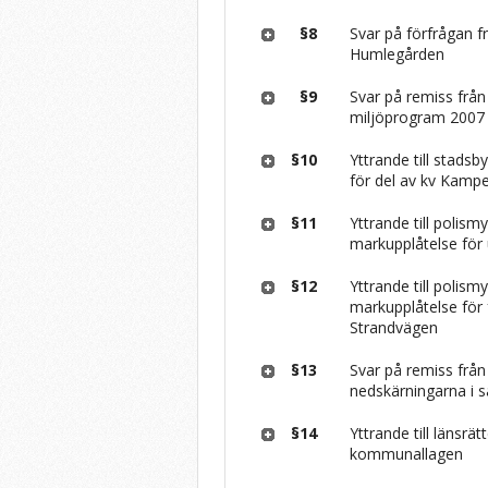
§8
Svar på förfrågan f
Humlegården
§9
Svar på remiss frå
miljöprogram 2007
§10
Yttrande till stadsb
för del av kv Kam
§11
Yttrande till poli
markupplåtelse för
§12
Yttrande till poli
markupplåtelse för 
Strandvägen
§13
Svar på remiss fr
nedskärningarna i s
§14
Yttrande till länsrä
kommunallagen