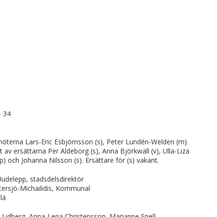
- 34
öterna Lars-Eric Esbjörnsson (s), Peter Lundén-Welden (m)
av ersättarna Per Aldeborg (s), Anna Björkwall (v), Ulla-Liza
p) och Johanna Nilsson (s). Ersättare för (s) vakant.
udelepp, stadsdelsdirektör
tersjö-Michailidis, Kommunal
lä
ta Lidberg, Anna-Lena Christensson, Marianne Snell,