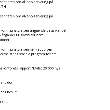
tåndsenheten om alkoholservering på
-KTH
tåndsenheten om alkoholservering på
n
ån kommunstyrelsen angående betänkandet
åtgärder till skydd för barn i
ationer”
ån kommunstyrelsen om rapporten
holms stads sociala program för att
nen
nskontorets rapport ”Målet 20 000 nya
ttens dom
tens beslut
moria