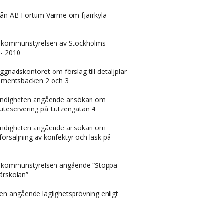
rån AB Fortum Värme om fjärrkyla i
n kommunstyrelsen av Stockholms
 - 2010
yggnadskontoret om förslag till detaljplan
pementsbacken 2 och 3
smyndigheten angående ansökan om
 uteservering på Lützengatan 4
smyndigheten angående ansökan om
försäljning av konfektyr och läsk på
ån kommunstyrelsen angående ”Stoppa
ärskolan”
tten angående laglighetsprövning enligt