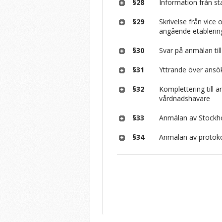
§28
Information från st
§29
Skrivelse från vice
angående etablerin
§30
Svar på anmälan till
§31
Yttrande över ans
§32
Komplettering till
vårdnadshavare
§33
Anmälan av Stockh
§34
Anmälan av protoko