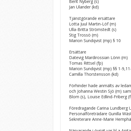
Berit Nyberg (s)
Jan Ulander (kd)
Tjänstgörande ersättare
Lotta Juul Martin-Löf (m)
Ulla-Britta Strömstedt (s)
Stig Trossö (m)
Marion Sundqvist (mp) § 10
Ersättare
Datevig Mardirossian Lönn (m)
Tomas Rittsel (fp)
Marion Sundqvist (mp) §§ 1-9,11
Camilla Thorstensson (kd)
Förhinder hade anmälts av ledam
och Johanna Westin Sjö (m) samt 
Blom (s), Louise Edlind-Friberg (f
Föredragande Carina Lundberg U
Personalföreträdare Gunilla Wäs
Sekreterare Anne-Marie Hemphä
Närvarande i övrigt var bl a Ani