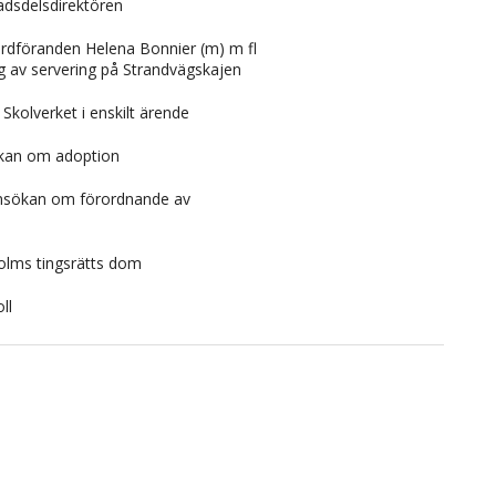
adsdelsdirektören
 ordföranden Helena Bonnier (m) m fl
g av servering på Strandvägskajen
 Skolverket i enskilt ärende
ökan om adoption
 ansökan om förordnande av
olms tingsrätts dom
ll