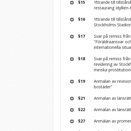
§15
Yttrande till tills
restaurang Idyllien
§16
Yttrande till tills
Stockholms Stadio
§17
Svar på remiss fr
”Föräldraansvar och 
internationella situ
§18
Svar på remiss fr
revidering av Stock
minska prostitutio
§19
Anmälan av revisio
bostäder”
§21
Anmälan av länsrä
§22
Anmälan av länsrät
§27
Anmälan av prome