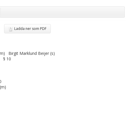
Ladda ner som PDF
(m) Birgit Marklund Beijer (s)
10
0
 (m)