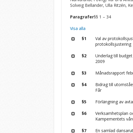
Solveig Bellander, Ulla Ritzén,
Paragrafer
§§ 1 – 34
Visa alla
§1
Val av protokollsju
protokollsjustering
§2
Underlag till budget
2009
§3
Månadsrapport feb
§4
Bidrag till utomst
Får
§5
Förlängning av av
§6
Verksamhetsplan oc
Kampementets vår
§7
En samlad dansarut