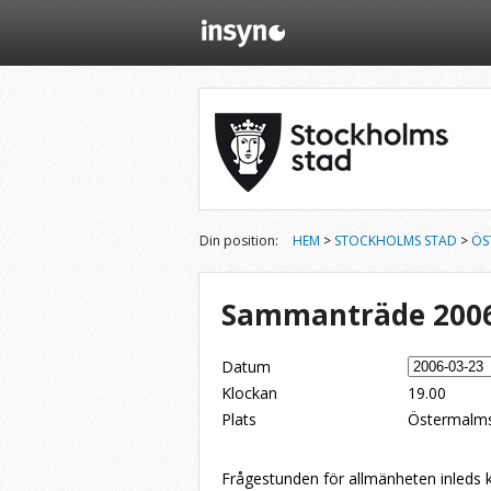
Din position:
HEM
>
STOCKHOLMS STAD
>
ÖS
Sammanträde 2006
Datum
Klockan
19.00
Plats
Östermalms
Dela på Twitter
Dela på LinkedIn
Tipsa via e-post
Frågestunden för allmänheten inleds 