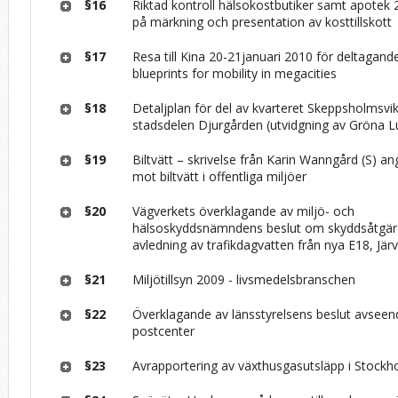
§16
Riktad kontroll hälsokostbutiker samt apotek
på märkning och presentation av kosttillskott
§17
Resa till Kina 20-21januari 2010 för deltagande
blueprints for mobility in megacities
§18
Detaljplan för del av kvarteret Skeppsholmsvi
stadsdelen Djurgården (utvidgning av Gröna
§19
Biltvätt – skrivelse från Karin Wanngård (S) 
mot biltvätt i offentliga miljöer
§20
Vägverkets överklagande av miljö- och
hälsoskyddsnämndens beslut om skyddsåtgär
avledning av trafikdagvatten från nya E18, Järv
§21
Miljötillsyn 2009 - livsmedelsbranschen
§22
Överklagande av länsstyrelsens beslut avseend
postcenter
§23
Avrapportering av växthusgasutsläpp i Stockh