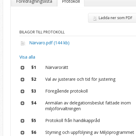
Föredragningslista
Protokoll
Ladda ner som PDF
BILAGOR TILL PROTOKOLL
Närvaro.pdf (144 kb)
Visa alla
§1
Närvarorätt
§2
Val av justerare och tid för justering
§3
Föregående protokoll
§4
Anmälan av delegationsbeslut fattade inom
miljöförvaltningen
§5
Protokoll från handikappråd
§6
Styrning och uppföljning av Miljöprogrammet