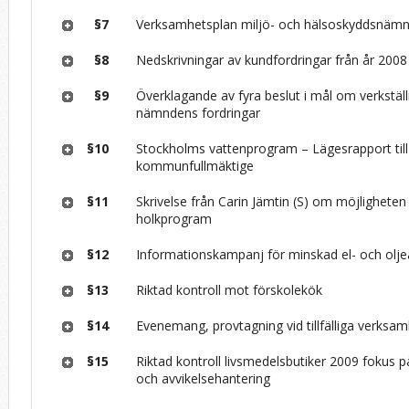
§7
Verksamhetsplan miljö- och hälsoskyddsnäm
§8
Nedskrivningar av kundfordringar från år 2008
§9
Överklagande av fyra beslut i mål om verkställ
nämndens fordringar
§10
Stockholms vattenprogram – Lägesrapport till
kommunfullmäktige
§11
Skrivelse från Carin Jämtin (S) om möjligheten 
holkprogram
§12
Informationskampanj för minskad el- och olj
§13
Riktad kontroll mot förskolekök
§14
Evenemang, provtagning vid tillfälliga verksa
§15
Riktad kontroll livsmedelsbutiker 2009 fokus 
och avvikelsehantering