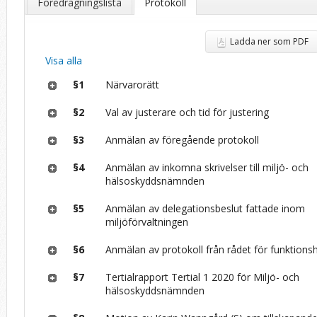
Föredragningslista
Protokoll
Ladda ner som PDF
Visa alla
§1
Närvarorätt
§2
Val av justerare och tid för justering
§3
Anmälan av föregående protokoll
§4
Anmälan av inkomna skrivelser till miljö- och
hälsoskyddsnämnden
§5
Anmälan av delegationsbeslut fattade inom
miljöförvaltningen
§6
Anmälan av protokoll från rådet för funktions
§7
Tertialrapport Tertial 1 2020 för Miljö- och
hälsoskyddsnämnden