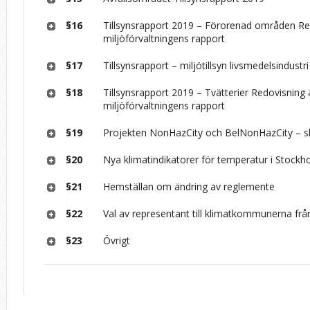
§16
Tillsynsrapport 2019 – Förorenad områden Re
miljöförvaltningens rapport
§17
Tillsynsrapport – miljötillsyn livsmedelsindustr
§18
Tillsynsrapport 2019 – Tvätterier Redovisning 
miljöförvaltningens rapport
§19
Projekten NonHazCity och BelNonHazCity – sl
§20
Nya klimatindikatorer för temperatur i Stockh
§21
Hemställan om ändring av reglemente
§22
Val av representant till klimatkommunerna fr
§23
Övrigt