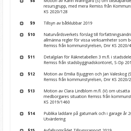
§8
Motion av Karin Wanngård (S) om tillskapande a
resursgrupp, med mera Remiss från Kommunst
KS 2020/128
§9
Tillsyn av båtklubbar 2019
§10
Naturvårdsverkets förslag till författningsändr
allmänna regler för vissa verksamheter som be
Remiss från kommunstyrelsen, Dnr KS 2020/
§11
Detaljplan för Räknetabellen 3 m.fl. i stadsde
Remiss från stadsbyggnadskontoret, S-Dp 20
§12
Motion av Emilia Bjuggren och Jan Valeskog (
Remiss från kommunstyrelsen, Dnr KS 2020/
§13
Motion av Clara Lindblom m.fl. (V) om utsatta
medborgares situation Remiss från kommunst
KS 2019/1460
§14
Publika laddare på gatumark och i garage år 2
Utvärdering
§15
Avfallsområdet Tillsynsrapport 2019