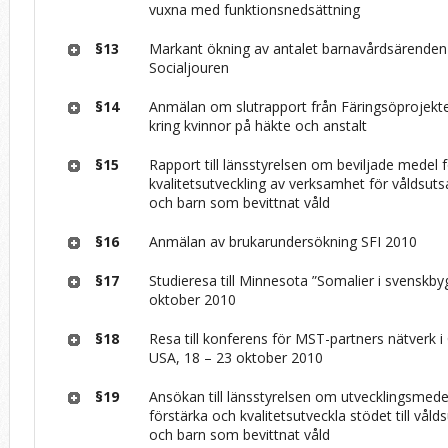
vuxna med funktionsnedsättning
§13
Markant ökning av antalet barnavårdsärenden
Socialjouren
§14
Anmälan om slutrapport från Färingsöprojekt
kring kvinnor på häkte och anstalt
§15
Rapport till länsstyrelsen om beviljade medel 
kvalitetsutveckling av verksamhet för våldsuts
och barn som bevittnat våld
§16
Anmälan av brukarundersökning SFI 2010
§17
Studieresa till Minnesota ”Somalier i svenskby
oktober 2010
§18
Resa till konferens för MST-partners nätverk i
USA, 18 – 23 oktober 2010
§19
Ansökan till länsstyrelsen om utvecklingsmedel
förstärka och kvalitetsutveckla stödet till våld
och barn som bevittnat våld