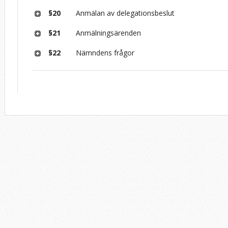
§20
Anmälan av delegationsbeslut
§21
Anmälningsärenden
§22
Nämndens frågor