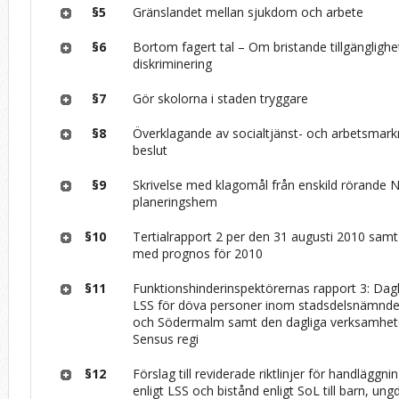
§5
Gränslandet mellan sjukdom och arbete
§6
Bortom fagert tal – Om bristande tillgängligh
diskriminering
§7
Gör skolorna i staden tryggare
§8
Överklagande av socialtjänst- och arbetsma
beslut
§9
Skrivelse med klagomål från enskild rörande N
planeringshem
§10
Tertialrapport 2 per den 31 augusti 2010 samt
med prognos för 2010
§11
Funktionshinderinspektörernas rapport 3: Dag
LSS för döva personer inom stadsdelsnämn
och Södermalm samt den dagliga verksamhete
Sensus regi
§12
Förslag till reviderade riktlinjer för handläggni
enligt LSS och bistånd enligt SoL till barn, u