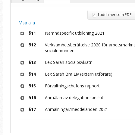
Ladda ner som PDF
Visa alla
§11
Nämndspecifik utbildning 2021
§12
Verksamhetsberättelse 2020 för arbetsmarkn
socialnämnden
§13
Lex Sarah socialpsykiatri
§14
Lex Sarah Bra Liv (extern utförare)
§15
Förvaltningschefens rapport
§16
Anmälan av delegationsbeslut
§17
Anmälningar/meddelanden 2021