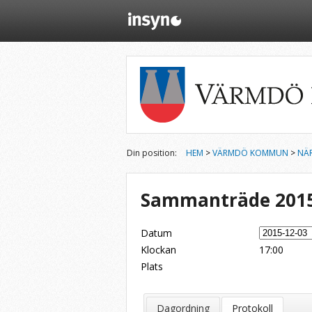
Din position:
HEM
>
VÄRMDÖ KOMMUN
>
NÄ
Sammanträde 2015
Datum
Klockan
17:00
Plats
Dela på Twitter
Dela på LinkedIn
Tipsa via e-post
Dagordning
Protokoll