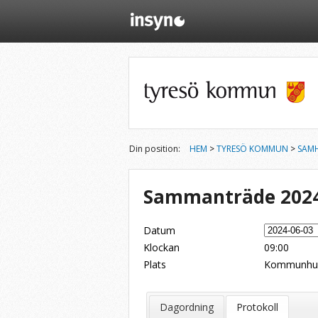
Din position:
HEM
>
TYRESÖ KOMMUN
>
SAM
Sammanträde 2024
Datum
Klockan
09:00
Plats
Kommunhu
Dela på Twitter
Dela på LinkedIn
Tipsa via e-post
Dagordning
Protokoll