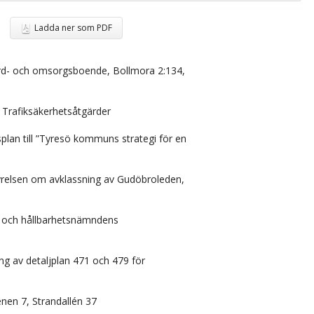
Ladda ner som PDF
rd- och omsorgsboende, Bollmora 2:134,
 Trafiksäkerhetsåtgärder
plan till ”Tyresö kommuns strategi för en
tyrelsen om avklassning av Gudöbroleden,
 och hållbarhetsnämndens
ng av detaljplan 471 och 479 för
nen 7, Strandallén 37