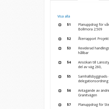
Visa alla
§1
Planuppdrag för vå
Bollmora 2:509
§2
Återrapport Projekt
§3
Reviderad handlings
hållbar
§4
Ansökan till Länss
del av väg 260,
§5
Samhällsbyggnads-
delegationsordning
§6
Antagande av ändri
Granitvägen
§7
Planuppdrag för Ste