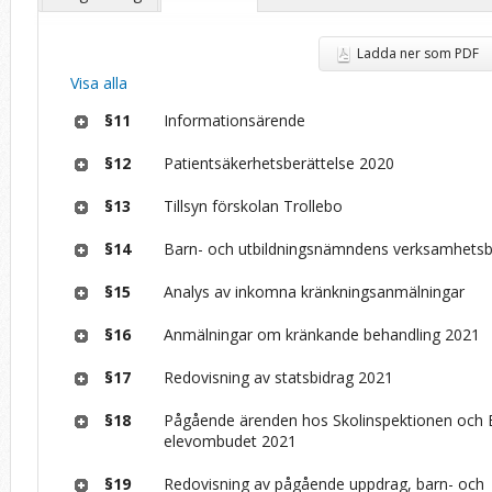
Ladda ner som PDF
Visa alla
§11
Informationsärende
§12
Patientsäkerhetsberättelse 2020
§13
Tillsyn förskolan Trollebo
§14
Barn- och utbildningsnämndens verksamhetsb
§15
Analys av inkomna kränkningsanmälningar
§16
Anmälningar om kränkande behandling 2021
§17
Redovisning av statsbidrag 2021
§18
Pågående ärenden hos Skolinspektionen och 
elevombudet 2021
§19
Redovisning av pågående uppdrag, barn- och