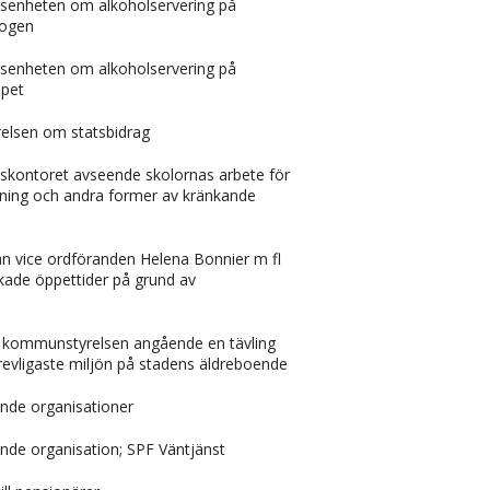
tåndsenheten om alkoholservering på
rogen
tåndsenheten om alkoholservering på
åpet
yrelsen om statsbidrag
ionskontoret avseende skolornas arbete för
ning och andra former av kränkande
rån vice ordföranden Helena Bonnier m fl
ade öppettider på grund av
n kommunstyrelsen angående en tävling
revligaste miljön på stadens äldreboende
ende organisationer
ende organisation; SPF Väntjänst