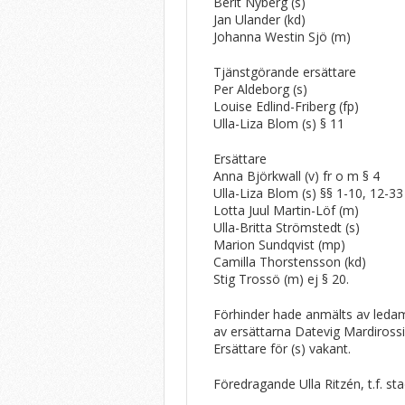
Berit Nyberg (s)
Jan Ulander (kd)
Johanna Westin Sjö (m)
Tjänstgörande ersättare
Per Aldeborg (s)
Louise Edlind-Friberg (fp)
Ulla-Liza Blom (s) § 11
Ersättare
Anna Björkwall (v) fr o m § 4
Ulla-Liza Blom (s) §§ 1-10, 12-33
Lotta Juul Martin-Löf (m)
Ulla-Britta Strömstedt (s)
Marion Sundqvist (mp)
Camilla Thorstensson (kd)
Stig Trossö (m) ej § 20.
Förhinder hade anmälts av ledamö
av ersättarna Datevig Mardirossi
Ersättare för (s) vakant.
Föredragande Ulla Ritzén, t.f. st