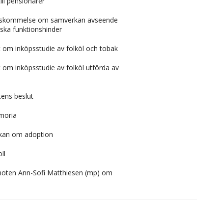
ill pensionärer
nskommelse om samverkan avseende
ska funktionshinder
 om inköpsstudie av folköl och tobak
 om inköpsstudie av folköl utförda av
tens beslut
moria
ökan om adoption
ll
amoten Ann-Sofi Matthiesen (mp) om