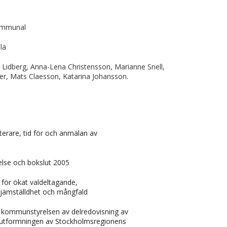
Kommunal
lä
ta Lidberg, Anna-Lena Christensson, Marianne Snell,
der, Mats Claesson, Katarina Johansson.
sterare, tid för och anmälan av
lse och bokslut 2005
ör ökat valdeltagande,
 jämställdhet och mångfald
n kommunstyrelsen av delredovisning av
 utformningen av Stockholmsregionens