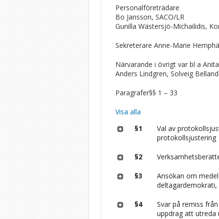
Personalföreträdare
Bo Jansson, SACO/LR
Gunilla Wästersjö-Michailidis, 
Sekreterare Anne-Marie Hemphä
Närvarande i övrigt var bl a Ani
Anders Lindgren, Solveig Bellan
Paragrafer
§§ 1 – 33
Visa alla
§1
Val av protokollsju
protokollsjustering
§2
Verksamhetsberätte
§3
Ansökan om medel f
deltagardemokrati,
§4
Svar på remiss frå
uppdrag att utreda