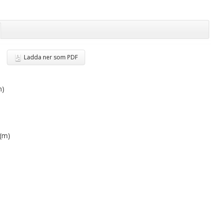
Ladda ner som PDF
m)
 (m)