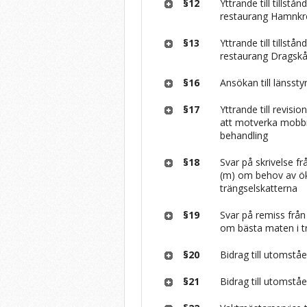
§12
Yttrande till tills
restaurang Hamnk
§13
Yttrande till tills
restaurang Dragsk
§16
Ansökan till länsst
§17
Yttrande till revis
att motverka mobb
behandling
§18
Svar på skrivelse f
(m) om behov av ök
trängselskatterna
§19
Svar på remiss frå
om bästa maten i t
§20
Bidrag till utomstå
§21
Bidrag till utomstå