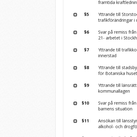
framtida kraftledni
§5
Yttrande till Stors
trafikförändringar 
§6
Svar på remiss frå
21- arbetet i Stoc
§7
Yttrande till trafi
innerstad
§8
Yttrande till stadsb
för Botaniska huse
§9
Yttrande till länsrä
kommunallagen
§10
Svar på remiss frå
barnens situation
§11
Ansökan till länsst
alkohol- och drogf