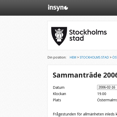
Din position:
HEM
>
STOCKHOLMS STAD
>
ÖS
Sammanträde 2006
Datum
Klockan
19.00
Plats
Östermalms
Dela på Twitter
Dela på LinkedIn
Tipsa via e-post
Frågestunden för allmänheten inleds 