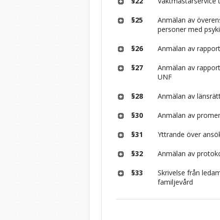
§22
Vaktmästarservice t
§25
Anmälan av övere
personer med psyki
§26
Anmälan av rapport
§27
Anmälan av rapport
UNF
§28
Anmälan av länsrät
§30
Anmälan av prome
§31
Yttrande över ans
§32
Anmälan av protoko
§33
Skrivelse från led
familjevård