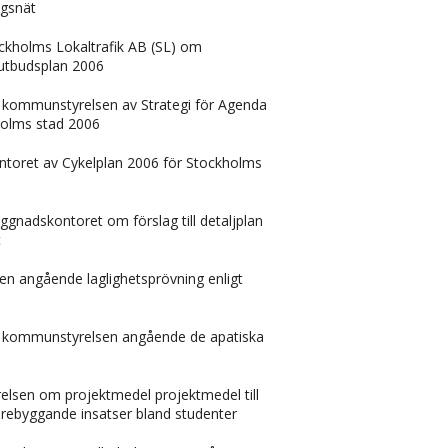
ngsnät
tockholms Lokaltrafik AB (SL) om
i utbudsplan 2006
n kommunstyrelsen av Strategi för Agenda
kholms stad 2006
kkontoret av Cykelplan 2006 för Stockholms
yggnadskontoret om förslag till detaljplan
t
tten angående laglighetsprövning enligt
n kommunstyrelsen angående de apatiska
yrelsen om projektmedel projektmedel till
örebyggande insatser bland studenter