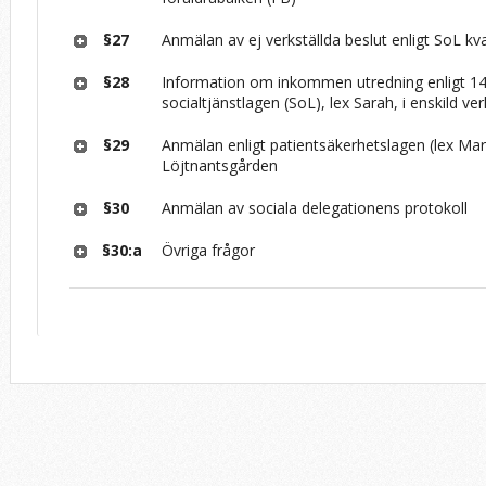
§27
Anmälan av ej verkställda beslut enligt SoL kv
§28
Information om inkommen utredning enligt 1
socialtjänstlagen (SoL), lex Sarah, i enskild v
§29
Anmälan enligt patientsäkerhetslagen (lex Mari
Löjtnantsgården
§30
Anmälan av sociala delegationens protokoll
§30:a
Övriga frågor