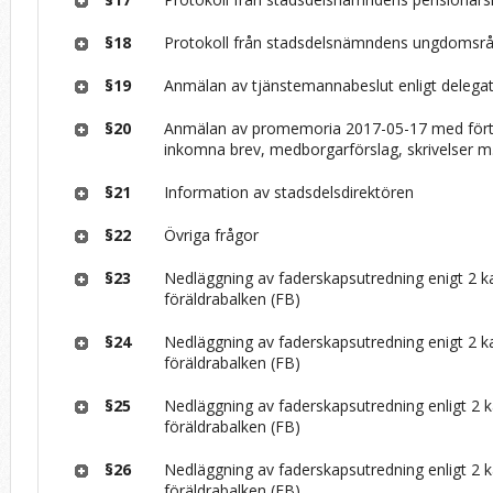
§18
Protokoll från stadsdelsnämndens ungdomsr
§19
Anmälan av tjänstemannabeslut enligt delega
§20
Anmälan av promemoria 2017-05-17 med fört
inkomna brev, medborgarförslag, skrivelser m
§21
Information av stadsdelsdirektören
§22
Övriga frågor
§23
Nedläggning av faderskapsutredning enigt 2 k
föräldrabalken (FB)
§24
Nedläggning av faderskapsutredning enigt 2 k
föräldrabalken (FB)
§25
Nedläggning av faderskapsutredning enligt 2 k
föräldrabalken (FB)
§26
Nedläggning av faderskapsutredning enligt 2 k
föräldrabalken (FB)