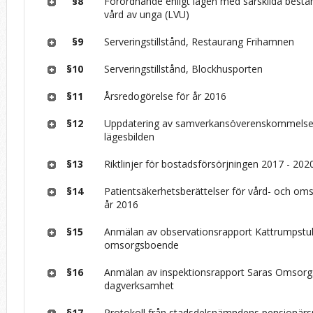
§8
Förordnande enligt lagen med särskilda bes
vård av unga (LVU)
§9
Serveringstillstånd, Restaurang Frihamnen
§10
Serveringstillstånd, Blockhusporten
§11
Årsredogörelse för år 2016
§12
Uppdatering av samverkansöverenskommelse 
lägesbilden
§13
Riktlinjer för bostadsförsörjningen 2017 - 202
§14
Patientsäkerhetsberättelser för vård- och o
år 2016
§15
Anmälan av observationsrapport Kattrumpstul
omsorgsboende
§16
Anmälan av inspektionsrapport Saras Omsorg
dagverksamhet
§17
Protokoll från stadsdelsnämndens pensionärs