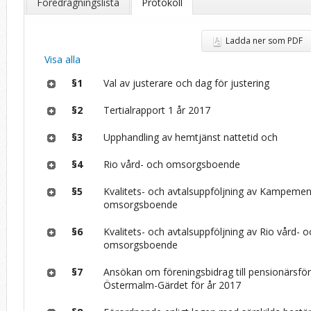
Föredragningslista
Protokoll
Ladda ner som PDF
Visa alla
§1
Val av justerare och dag för justering
§2
Tertialrapport 1 år 2017
§3
Upphandling av hemtjänst nattetid och
§4
Rio vård- och omsorgsboende
§5
Kvalitets- och avtalsuppföljning av Kampemen
omsorgsboende
§6
Kvalitets- och avtalsuppföljning av Rio vård- o
omsorgsboende
§7
Ansökan om föreningsbidrag till pensionärsf
Östermalm-Gärdet för år 2017